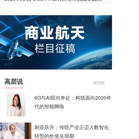
收官
高层说
MORE
6G与AI双向奔赴：构筑面向2030年
代的智能网络
制造跃升：传统产业正迈入数智化
转型的价值兑现期