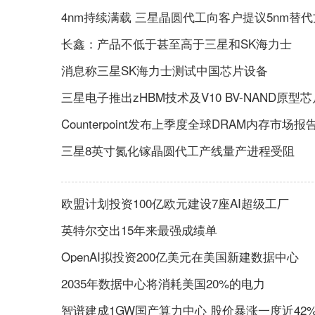
4nm持续满载 三星晶圆代工向客户提议5nm替
长鑫：产品不低于甚至高于三星和SK海力士
消息称三星SK海力士测试中国芯片设备
三星电子推出zHBM技术及V10 BV-NAND原型芯
Counterpoint发布上季度全球DRAM内存市场报
三星8英寸氮化镓晶圆代工产线量产进程受阻
欧盟计划投资100亿欧元建设7座AI超级工厂
英特尔交出15年来最强成绩单
OpenAI拟投资200亿美元在美国新建数据中心
2035年数据中心将消耗美国20%的电力
智谱建成1GW国产算力中心 股价暴涨一度近42