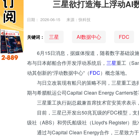
三星欲打造海上浮动AI
日期：
2026-06-15
来源：快科技
三星
AI数据中心
FDC
关键词：
6月15日消息，据媒体报道，随着数字基础设
布与日本邮船合作开发浮动系统后，
三星
重工（Sam
动其创新的“浮动数据中心”（
FDC
）概念落地。
与日立改装现有船只的策略不同，三星重工选
期与希腊航运公司Capital Clean Energy Car
三星重工执行副总裁兼首席技术官安英求表示
目前，三星已开发出50兆瓦级的FDC模型，
级社（ABS）和劳氏船级社（Lloyd's Register）
通过与Capital Clean Energy合作