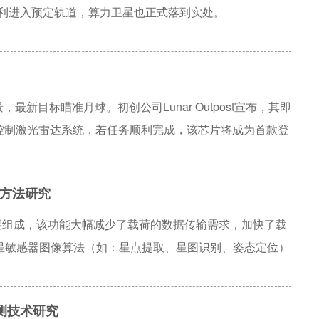
星顺利进入预定轨道，算力卫星也正式落到实处。
最新目标瞄准月球。初创公司Lunar Outpost宣布，其即
片控制激光雷达系统，若任务顺利完成，该芯片将成为首款登
着陆的私营公司Firefly Aerospace达成合作，
像，辅助绘制更精确的月球地图、监测月面机器人活动。目前
方法研究
道，月球的强宇宙辐射、极大昼夜温差等对设备提出严苛要
，后续将支撑月球自主探测、长期驻留相关规划。
要组成，该功能大幅减少了载荷的数据传输需求，加快了载
星敏感器图像算法（如：星点提取、星图识别、姿态定位）
重要的作用。星敏感器算法参数量大，计算过程复杂，占用
冗余（TMR）加固工具对星上算法模块的支持力度低，不分
测技术研究
务需求。提出了一种基于高级综合约束的星敏感器图像