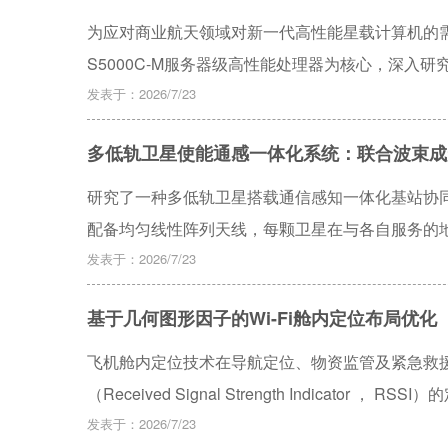
FPGA加固技术，高级综合（HLS）约束可对FP
为应对商业航天领域对新一代高性能星载计算机的
局部加固设计，有效降低了逻辑复杂的FPGA加固
S5000C-M服务器级高性能处理器为核心，深入研究
基于RAS的动态监测技术，研制基于双CPU模式的
发表于：2026/7/23
新、高性能计算及安全特性方面的优势，详细设计了
多低轨卫星使能通感一体化系统：联合波束成
构建高可靠启动链、安全存储分区、固件完整性校
处理器内存错误、总线传输异常、故障隔离等关键
研究了一种多低轨卫星搭载通信感知一体化基站协
应用具有重要指导意义。
配备均匀线性阵列天线，每颗卫星在与各自服务的
感知。在这种场景下，论文的目标是通过联合设计
发表于：2026/7/23
概率，同时确保地面用户处的信干噪比约束以及卫
基于几何图形因子的Wi-Fi舱内定位布局优化
具有高度的非凸性。为此，提出了一种基于半正定
式验证了所提方案相较于其他方案的性能优势，这
飞机舱内定位技术在导航定位、物资监管及紧急救援
感知性能间的权衡。
（Received Signal Strength Indica
的重要方向。其中，基于RSSI与距离衰减模型的
发表于：2026/7/23