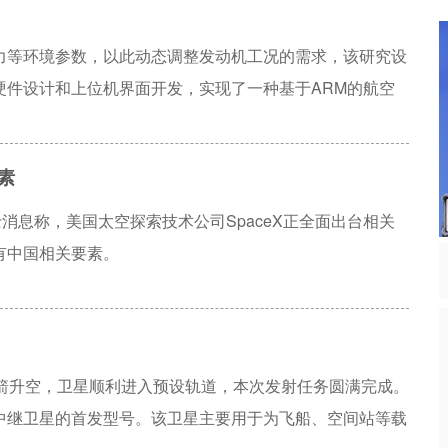
器。两者相辅相成：空间降级强制激活了变量轴的拓扑感知
量耦合。在火星科学实验室（Mars Science
力等环境参数，以此动态调整发动机工况的需求，该研究设
显著性检验表明，该范式显著优于现有基准模型，多次独立实验的
硬件设计和上位机界面开发，实现了一种基于ARM的航空
Adjustment, PA）策略的曲线面积积分（Area Under
实现航空发动机环境监测芯片的自动化测试，满足实验环境
该协同机制在复杂航天遥测数据中具有卓越的有效性。
工况下，能实现发动机内的温度监控、压力监控、自动报警
素
以满足国产航空发动机环境监测的使用要求。
消息称，美国太空探索技术公司SpaceX正全面出台相关
有中国相关要素。
火箭升空，卫星顺利进入预设轨道，本次发射任务圆满完成。
中继卫星的首发型号。该卫星主要用于为飞船、空间站等载