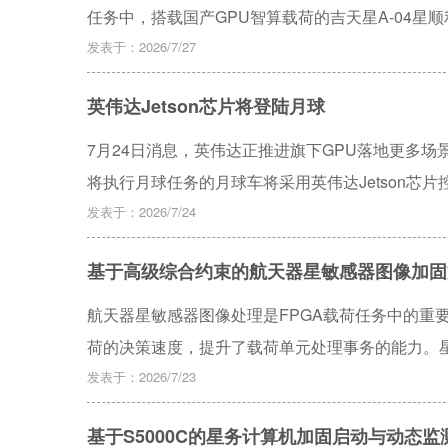
任务中，搭载国产GPU智算载荷的吉天星A-04
发表于：2026/7/27
英伟达Jetson芯片将登陆月球
7月24日消息，英伟达正推进旗下GPU落地更多场景，
将执行月球任务的月球车将采用英伟达Jetson芯
陆月球表面的GPU。英伟达已和首家成功实现机器人月球软
发表于：2026/7/24
Jetson平台将部署在环月卫星上本地处理月球图
基于高级综合约束的航天器星敏感器图像加固
多数航天GPU仅部署在受地球磁场保护的近地轨
求，相关方正验证芯片在该环境下的稳定运行能力
航天器星敏感器图像处理是FPGA载荷任务中的重
荷的决策速度，提升了载荷单元处理事务的能力。
对FPGA星上图像处理的效率和实时性发挥着至关
发表于：2026/7/23
较多的存储资源和FPGA硬件资源，而传统的三模
基于S5000C的星务计算机加固启动与动态监
重点，资源消耗高，性能削弱大难以满足当前的任