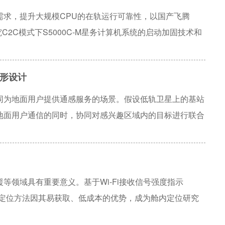
GA进行功能系统级加固，根据系统和算法原理关注等级进行
需求，提升大规模CPU的在轨运行可靠性，以国产飞腾
的时间成本及资源成本。
C2C模式下S5000C-M星务计算机系统的启动加固技术和
高性能信息处理平台。分析了S5000C-M处理器在自主创
S5000C星务计算机从硬件到软件的启动加固措施，包括
形设计
验等关键技术。完成基于RAS架构的动态监测设计，验证了
指标的监测方法，对新一代高性能处理器在商业航天领域的
同为地面用户提供通感服务的场景。假设低轨卫星上的基站
地面用户通信的同时，协同对感兴趣区域内的目标进行联合
多低轨卫星的波束成形方案，最大化目标区域内的最小检测
星最大发射功率约束。由于卫星的多天线配置，该优化问题
松弛的优化算法来获得高质量解。最后，通过数值仿真的方
表明了所提发射波束成形联合设计方案能够有效平衡通信和
等领域具有重要意义。基于Wi-Fi接收信号强度指示
tor ， RSSI）的定位方法因其易获取、低成本的优势，成为舱内定位研究
定位方法操作简单、可移植性强，但定位精度仍有提升空