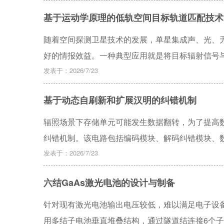
间。针对该方法展开研究，提出一种面向几何图形因子的接
基于运动学原理的低轨空间目标轨道匹配技术
分析测距误差与几何精度因子的传播关系，建立定
Rosen梯度投影法在矩形舱内空间中求得不同A
随着空间探测卫星技术的发展，单星集成声、光、
低几何图形因子的影响，进而提高定位精度，为舱
好的情报效益。一种典型应用就是将目标辐射信号
低轨空间目标轨道匹配技术，即利用搭载的光学成
发表于：2026/7/23
无线电设备截获的单通道信号采集数据，完成目标
基于动态自刷新和扩展汉明的纠错机制
定程度上解决了图像目标情报和信号目标情报的关
辐照场景下存储单元可能发生数据翻转，为了提高
纠错机制。该电路包括编码模块、解码纠错模块、
以及较低的动态功耗。采用Verilog硬件描述语
发表于：2026/7/23
有效纠正单比特错误、检测上报双比特错误，提高
六结GaAs激光电池的设计与制备
量应用，通过了辐照翻转实验，验证了该机制的有
针对现有激光电池输出电压较低，难以满足电子设备
用多结子电池垂直堆叠结构，通过隧道结连接6个