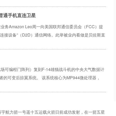
源卫星提供数据中继和测控服务。
现普通手机直连卫星
务Amazon Leo周一向美国联邦通信委员会（FCC）提
接连接设备”（D2D）通信网络。此举被业内看做是贝佐斯直
现场可编程门阵列）复刻F-14雄猫战斗机的中央大气数据计
者的可变后掠翼系统。 该系统核心为MP944微处理器，
英特尔4004早近一年半，此前因军事保密1998年才解密，是世
勒基于Spartan 7的SoM模块复现了MP944全部六块芯
b，供全球开发者查阅。
中科宇航力箭一号遥十五运载火箭日前成功发射，在一箭五星