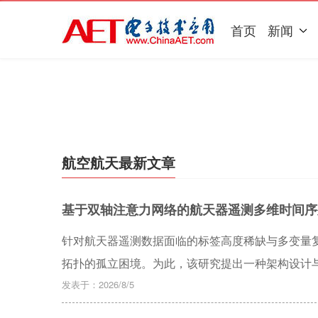
首页
新闻
航空航天最新文章
基于双轴注意力网络的航天器遥测多维时间序
针对航天器遥测数据面临的标签高度稀缺与多变量
拓扑的孤立困境。为此，该研究提出一种架构设计与数
一方面，构建了包含时序软替换与变量空间拓扑破坏的混合数据
发表于：2026/8/5
Module，HDDM），以合成物理意义上的多维