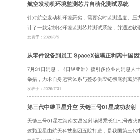
航空发动机环境监测芯片自动化测试系统
种严格的“先时间、后变量”的串行双轴注意力编码
潜能，而串行级联机制则确保了在时序先验下精准解耦变
针对航空发动机环境恶劣，需要实时监测温度、压
Laboratory，MSL）数据集上的实验与统计
计了一款定制化环境监测芯片测试系统，并通过软
F1平均期望极显著地提升了约4.4%，基于点调整（Point 
发动机环境监测芯片自动化测试系统。此系统可以
发表于：2026/8/5
the Curve，AUC）提升了约1.2%，证明了
下的芯片通信能力测试要求。环境监测芯片在标准
从零件设备到员工 SpaceX被曝正剥离中国因
功能。实验结果表明，航空发动机环境监测芯片可
7月31日消息，《日经亚洲》援引多位业内消息人士
举措，力求自身运营体系与整条供应链彻底剥离所
发表于：2026/7/31
第三代中继卫星升空 天链三号01星成功发射
天链三号01星在海南文昌发射场搭乘长征七号改
这颗卫星由航天科技集团五院打造，是我国第三代
发表于：2026/7/30