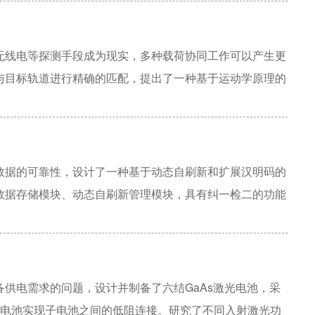
入点（Access Point， AP）布局优化方法。通过
位误差的优化模型，推导其解析表达式，并利用改进的
P数量下的最优布局。实验结果表明，所提优化方法能有效降
无线电等探测手段成为现实，多种载荷协同工作可以产生更
内定位系统的部署提供理论依据和优化策略。
与目标轨道进行精确的匹配，提出了一种基于运动学原理的
像设备确定的目标卫星轨道和己方观测卫星星历数据，结合
辐射信号与目标轨道的匹配。仿真测试结果表明该方法在一
联问题。
数据的可靠性，设计了一种基于动态自刷新和扩展汉明码的
数据存储模块、动态自刷新管理模块，具有纠一检二的功能
言实现并搭建了仿真验证系统，仿真结果表明，该纠错机制能够
了存储单元的可靠性。该机制在本公司研发的交换芯片中大
效性。
供电需求的问题，设计并制备了六结GaAs激光电池，采
子电池实现子电池之间的低阻连接。研究了不同入射激光功