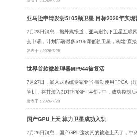
人航天器提供数据中继和测控服务，为中低轨道资
亚马逊申请发射5105颗卫星 目标2028年实
7月28日消息，据外媒报道，亚马逊旗下卫星互联网业
交申请，计划部署最多5105颗低轨卫星，构建“直
接叫板马斯克旗下星链的直连手机服务。
发表于：2026/7/28
世界首款微处理器MP944被复活
7月27日，嵌入式系统专家亚当·泰勒使用FPGA（
算机，将其装入3D打印的F-14模型中，成功控制后
1970年6月随F-14服役，比1971年11月问世的
发表于：2026/7/28
界首款微处理器，性能较英特尔4004快约8倍。亚当·泰
国产GPU上天 算力卫星成功入轨
片，目前该项目的全部代码和文档已公开在GitHu
7月25日消息，国产GPU这次真的被送上天了，