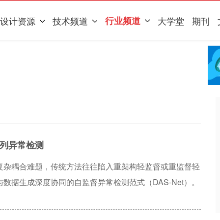
设计资源
技术频道
行业频道
大学堂
期刊
列异常检测
复杂耦合难题，传统方法往往陷入重架构轻监督或重监督轻
据生成深度协同的自监督异常检测范式（DAS-Net）。
降级模块（Hybrid Data Degradation
逻辑异常；另一方面，为有效解耦这种高维伪异常，提出了一