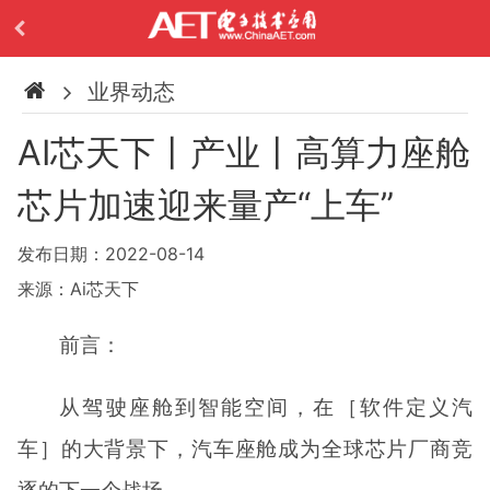
业界动态
AI芯天下丨产业丨高算力座舱
芯片加速迎来量产“上车”
发布日期：2022-08-14
来源：Ai芯天下
前言：
从驾驶座舱到智能空间，在［软件定义汽
车］的大背景下，汽车座舱成为全球芯片厂商竞