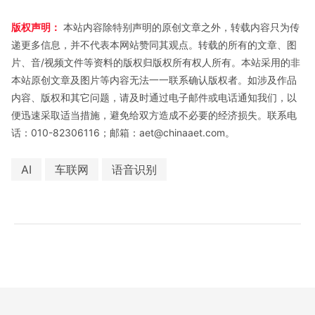
版权声明：
本站内容除特别声明的原创文章之外，转载内容只为传
递更多信息，并不代表本网站赞同其观点。转载的所有的文章、图
片、音/视频文件等资料的版权归版权所有权人所有。本站采用的非
本站原创文章及图片等内容无法一一联系确认版权者。如涉及作品
内容、版权和其它问题，请及时通过电子邮件或电话通知我们，以
便迅速采取适当措施，避免给双方造成不必要的经济损失。联系电
话：010-82306116；邮箱：aet@chinaaet.com。
AI
车联网
语音识别