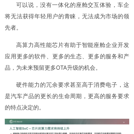
可以说，没有一体化的座舱交互体验，车企
将无法获得年轻用户的青睐，无法成为市场的领
先者。
高算力高性能芯片有助于智能座舱企业开发
应用更多的软件、更多的生态、更多的服务和产
品，为未来预留更多OTA升级的机会。
硬件能力的冗余要求甚至高于消费电子，这
是汽车产品的更长的生命周期，更高的服务要求
的特点决定的。