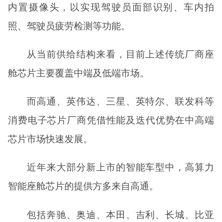
内置摄像头，以实现驾驶员面部识别、车内拍
照、驾驶员疲劳检测等功能。
从当前供给结构来看，目前上述传统厂商座
舱芯片主要覆盖中端及低端市场。
而高通、英伟达、三星、英特尔、联发科等
消费电子芯片厂商凭借性能及迭代优势在中高端
芯片市场快速发展。
近年来大部分新上市的智能车型中，高算力
智能座舱芯片的提供方多来自高通。
包括奔驰、奥迪、本田、吉利、长城、比亚