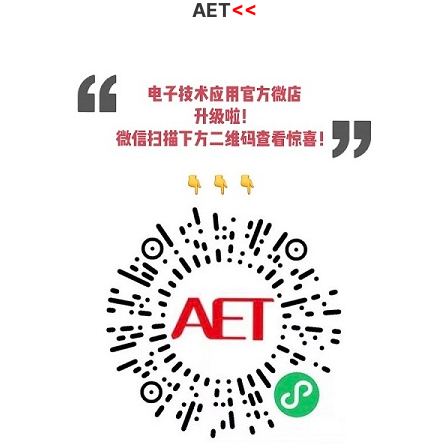
AET
<<