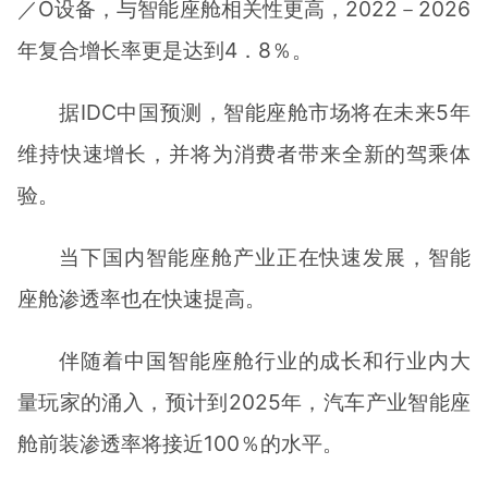
／O设备，与智能座舱相关性更高，2022－2026
年复合增长率更是达到4．8％。
据IDC中国预测，智能座舱市场将在未来5年
维持快速增长，并将为消费者带来全新的驾乘体
验。
当下国内智能座舱产业正在快速发展，智能
座舱渗透率也在快速提高。
伴随着中国智能座舱行业的成长和行业内大
量玩家的涌入，预计到2025年，汽车产业智能座
舱前装渗透率将接近100％的水平。