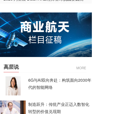
收官
高层说
MORE
6G与AI双向奔赴：构筑面向2030年
代的智能网络
制造跃升：传统产业正迈入数智化
转型的价值兑现期