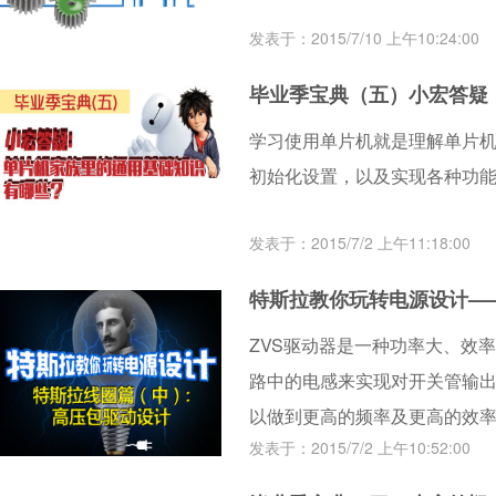
发表于：2015/7/10 上午10:24:00
毕业季宝典（五）小宏答疑
学习使用单片机就是理解单片机
初始化设置，以及实现各种功
发表于：2015/7/2 上午11:18:00
特斯拉教你玩转电源设计—
ZVS驱动器是一种功率大、效
路中的电感来实现对开关管输
以做到更高的频率及更高的效
发表于：2015/7/2 上午10:52:00
产生高频正弦波的场合。