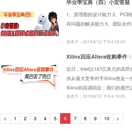
毕业季宝典（四）小宏答疑
1、原理图的设计能力 2、PC
存问题的解决能力 5、团队合
发表于：2015/6/12 下午4:29:00
Xilinx回应Altera收购
近日，Intel以167亿美元的高昂
供从最大竞争对手Xilinx抢
Xilinx则高调回应：我们的尾
发表于：2015/6/12 下午4:19:00
<
1
2
3
4
5
6
7
8
9
10
>