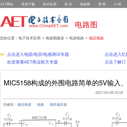
AET网站
资源下载
技术应用
资 讯
电路图
博 客
小 组
电路图
您的位置：电子技术应用
电路图频道
电源电路
稳压电路
点击进入电阻/电容/电感测试专题
点击进入忆
欢迎查看AET商业航天专题
点击了解订
MIC5158构成的外围电路简单的5V输入、
2017-02-09 10:10
关键词：
稳压电源
电路
线性稳压器