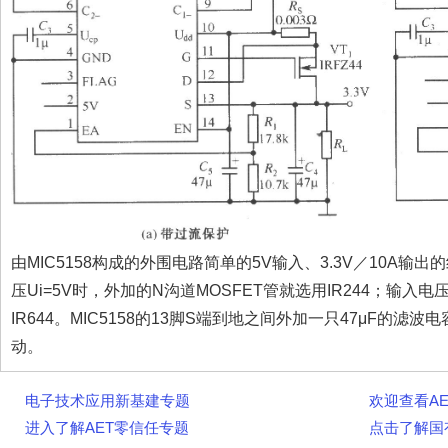
由MIC5158构成的外围电路简单的5V输入、3.3V／10A
压Ui=5V时，外加的N沟道MOSFET管就选用IR244；输入电
IR644。MIC5158的13脚S端到地之间外加一只47μF的
动。
电子技术应用新基建专题
欢迎查看A
进入了解AET零信任专题
点击了解国