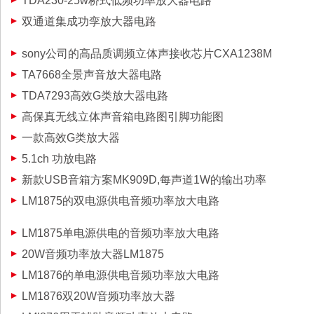
TDA230-25w桥式低频功率放大器电路
双通道集成功孪放大器电路
sony公司的高品质调频立体声接收芯片CXA1238M
TA7668全景声音放大器电路
TDA7293高效G类放大器电路
高保真无线立体声音箱电路图引脚功能图
一款高效G类放大器
5.1ch 功放电路
新款USB音箱方案MK909D,每声道1W的输出功率
LM1875的双电源供电音频功率放大电路
LM1875单电源供电的音频功率放大电路
20W音频功率放大器LM1875
LM1876的单电源供电音频功率放大电路
LM1876双20W音频功率放大器