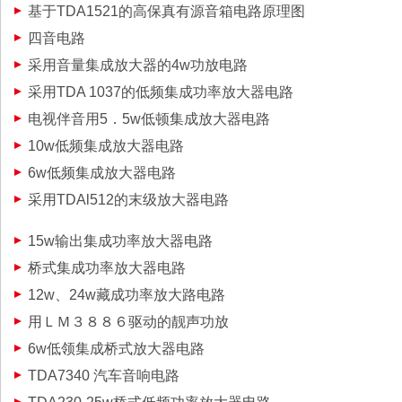
基于TDA1521的高保真有源音箱电路原理图
四音电路
采用音量集成放大器的4w功放电路
采用TDA 1037的低频集成功率放大器电路
电视伴音用5．5w低顿集成放大器电路
10w低频集成放大器电路
6w低频集成放大器电路
采用TDAl512的末级放大器电路
15w输出集成功率放大器电路
桥式集成功率放大器电路
12w、24w藏成功率放大路电路
用ＬＭ３８８６驱动的靓声功放
6w低领集成桥式放大器电路
TDA7340 汽车音响电路