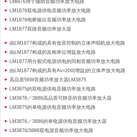
LMl876用于辅助音频功率放大电路
LM1876双电源供电音频功率放大电路
LM1876电桥输出音频功率放大电路
LM1877双路音频功率放大器
由LM1877构成的具有低音控制的立体声唱机放大电路
由LM1877构成的反相单位增益放大电路
LM1877用分裂式电源供电的同相音频功率放大电路
由LM1877构成的具有Av=200(增益)的立体声放大电路
高品质56W音频功率放大器LM3875
LM3875的双电源供电音频功率放大电路
LM3876／3886高品质可静音的音频功率放大器
LM3875的单电源供电音频功率放大电路
LM3876／3886的单电源供电音频功率放大器
LM3876/3886双电源音频功率放大电路