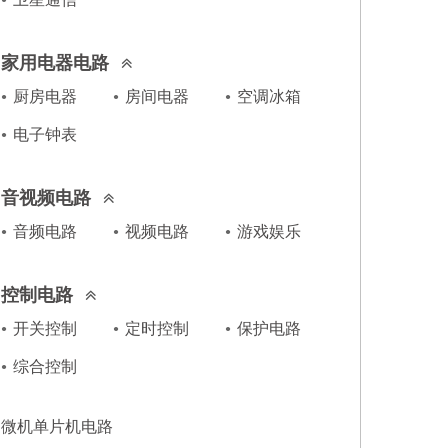
家用电器电路
厨房电器
房间电器
空调冰箱
电子钟表
音视频电路
音频电路
视频电路
游戏娱乐
控制电路
开关控制
定时控制
保护电路
综合控制
微机单片机电路