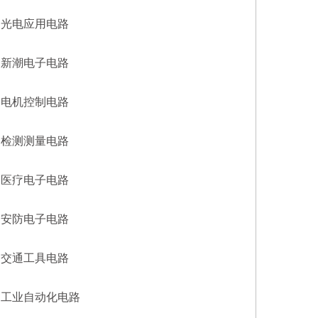
光电应用电路
新潮电子电路
电机控制电路
检测测量电路
医疗电子电路
安防电子电路
交通工具电路
工业自动化电路