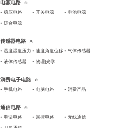
电源电路
稳压电路
开关电源
电池电源
综合电源
传感器电路
温度湿度压力
速度角度位移
气体传感器
液体传感器
物理|光学
消费电子电路
手机电路
电脑电路
消费产品
通信电路
电话电路
遥控电路
无线通信
卫星通信