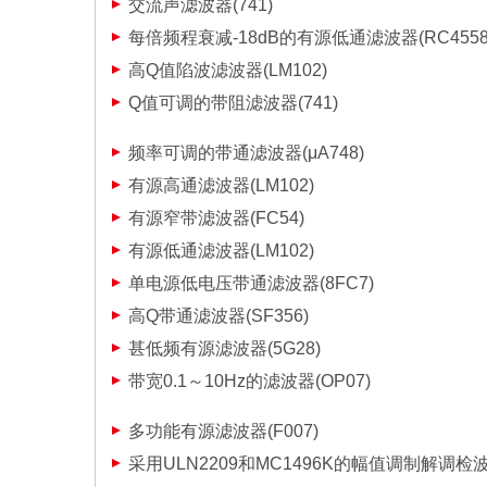
交流声滤波器(741)
每倍频程衰减-18dB的有源低通滤波器(RC4558
高Q值陷波滤波器(LM102)
Q值可调的带阻滤波器(741)
频率可调的带通滤波器(μA748)
有源高通滤波器(LM102)
有源窄带滤波器(FC54)
有源低通滤波器(LM102)
单电源低电压带通滤波器(8FC7)
高Q带通滤波器(SF356)
甚低频有源滤波器(5G28)
带宽0.1～10Hz的滤波器(OP07)
多功能有源滤波器(F007)
采用ULN2209和MC1496K的幅值调制解调检