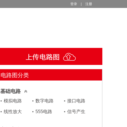
登录
|
注册
电路图分类
基础电路
模拟电路
数字电路
接口电路
线性放大
555电路
信号产生