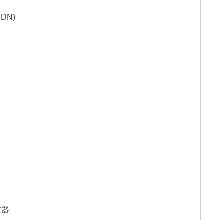
DN)
波器