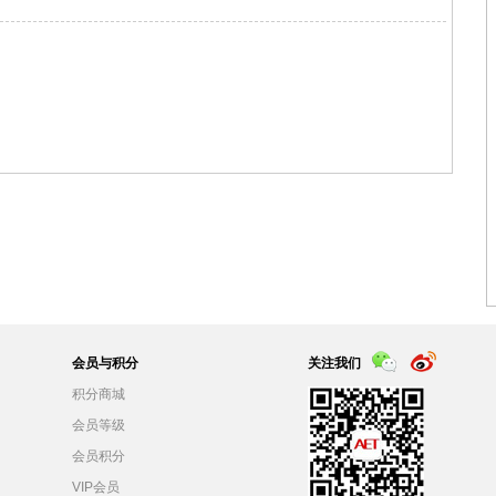
会员与积分
关注我们
积分商城
会员等级
会员积分
VIP会员