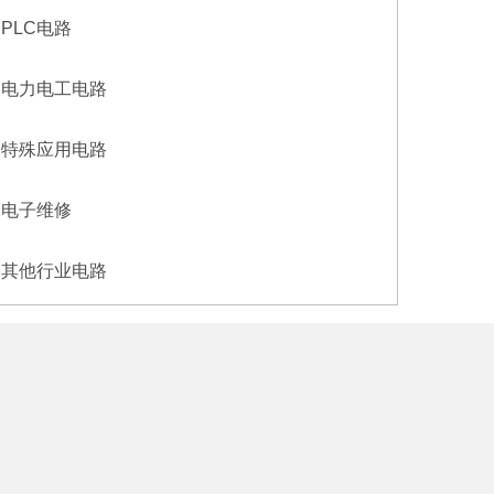
PLC电路
电力电工电路
特殊应用电路
电子维修
其他行业电路