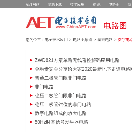
AET网站
资源下载
技术应用
资 讯
电路图
博
电路图
您的位置：电子技术应用
电路图频道
基础电路
数字电
ZWD821方案单路无线遥控解码应用电路
金融贵宾会分享给大家2020最新地下走道电路
普通二极管门限非门电路
非门电路
稳压二极管门限非门电路
稳压二极管钳位的非门电路
数字电路组成的放大电路
50Hz时基信号发生器电路