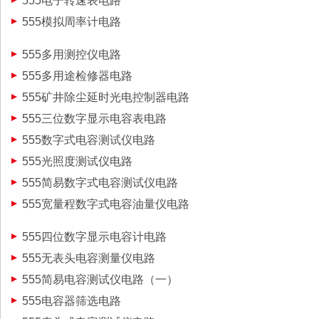
555电子转速表电路
555模拟周率计电路
555多用测控仪电路
555多用途检修器电路
555矿井除尘延时光电控制器电路
555三位数字显示电容表电路
555数字式电容测试仪电路
555光照度测试仪电路
555简易数字式电容测试仪电路
555宽量程数字式电容油量仪电路
555四位数字显示电容计电路
555无表头电容测量仪电路
555简易电容测试仪电路（一）
555电容器筛选电路