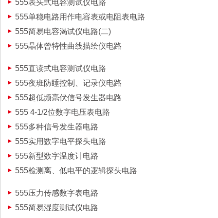
555表头式电容测试仪电路
555单稳电路用作电容表或电阻表电路
555简易电容渴试仪电路(二)
555晶体曾特性曲线描绘仪电路
555直读式电容测试仪电路
555夜班防睡控制、记录仪电路
555超低频毫伏信号发生器电路
555 4-1/2位数字电压表电路
555多种信号发生器电路
555实用数字电平探头电路
555新型数字温度计电路
555检测离、低电平的逻辑探头电路
555压力传感数字表电路
555简易湿度测试仪电路