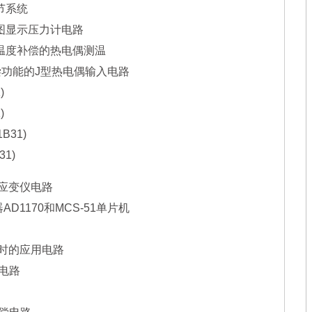
节系统
条图显示压力计电路
端温度补偿的热电偶测温
偿功能的J型热电偶输入电路
)
)
31)
1)
的应变仪电路
D1170和MCS-51单片机
器时的应用电路
动电路