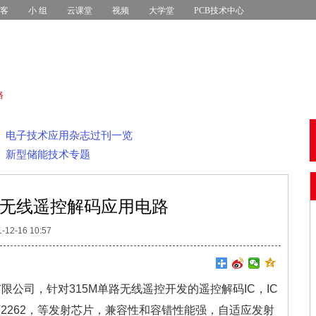
 客
小 组
云课堂
视频
大学堂
PCB技术中心
路
电子技术应用杂志过刊一览
新型储能技术专题
单路无线遥控解码应用电路
-12-16 10:57
限公司，针对315M单路无线遥控开发的遥控解码IC，IC
0、 PT2262，等发射芯片，兼容性和容错性能强，自适应发射