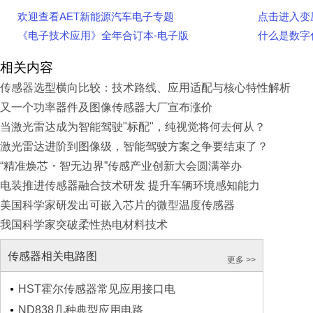
欢迎查看AET新能源汽车电子专题
点击进入变
《电子技术应用》全年合订本-电子版
什么是数字
相关内容
传感器选型横向比较：技术路线、应用适配与核心特性解析
又一个功率器件及图像传感器大厂宣布涨价
当激光雷达成为智能驾驶"标配"，纯视觉将何去何从？
激光雷达进阶到图像级，智能驾驶方案之争要结束了？
“精准焕芯・智无边界”传感产业创新大会圆满举办
电装推进传感器融合技术研发 提升车辆环境感知能力
美国科学家研发出可嵌入芯片的微型温度传感器
我国科学家突破柔性热电材料技术
传感器相关电路图
更多 >>
HST霍尔传感器常见应用接口电
ND838几种典型应用电路