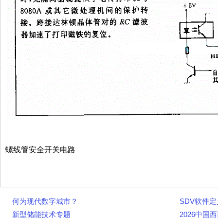
螺线管安全开关电路
何为现代数字城市？
SDV软件
新型储能技术专题
2026中