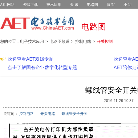
AET网站
资源下载
技术应用
资 讯
电路图
博 客
小 组
电路图
您的位置：电子技术应用
电路图频道
控制电路
开关控制
欢迎查看AET双碳专题
欢迎查看AET
点击了解国有企业数字化转型专题
AET陪你
螺线管安全开关
2016-11-29 10:37
关键词：
控制电路
开关电路
螺线管安全开关