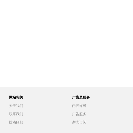
网站相关
广告及服务
关于我们
内容许可
联系我们
广告服务
投稿须知
杂志订阅