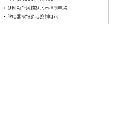
延时动作风挡刮水器控制电路
继电器按钮多地控制电路