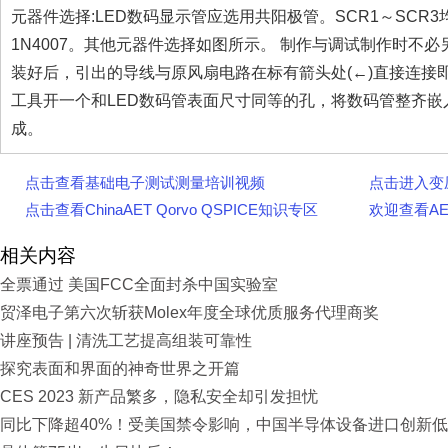
元器件选择:LED数码显示管应选用共阳极管。SCR1～SCR3均
1N4007。其他元器件选择如图所示。 制作与调试制作时不
装好后，引出的导线与原风扇电路在标有箭头处(←)直接连接
工具开一个和LED数码管表面尺寸同等的孔，将数码管整齐
成。
点击查看基础电子测试测量培训视频
点击进入变
点击查看ChinaAET Qorvo QSPICE知识专区
欢迎查看A
相关内容
全票通过 美国FCC全面封杀中国实验室
贸泽电子第六次斩获Molex年度全球优质服务代理商奖
讲座预告 | 清洗工艺提高组装可靠性
探究表面和界面的神奇世界之开篇
CES 2023 新产品繁多，隐私安全却引发担忧
同比下降超40%！受美国禁令影响，中国半导体设备进口创新