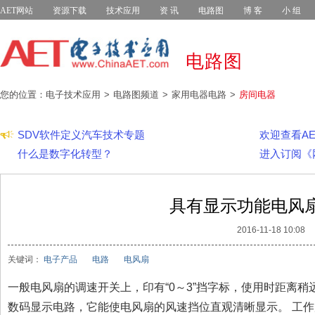
AET网站
资源下载
技术应用
资 讯
电路图
博 客
小 组
电路图
您的位置：电子技术应用
电路图频道
家用电器电路
房间电器
SDV软件定义汽车技术专题
欢迎查看AET
什么是数字化转型？
进入订阅《
具有显示功能电风
2016-11-18 10:08
关键词：
电子产品
电路
电风扇
一般电风扇的调速开关上，印有“0～3”挡字标，使用时距离稍
数码显示电路，它能使电风扇的风速挡位直观清晰显示。 工