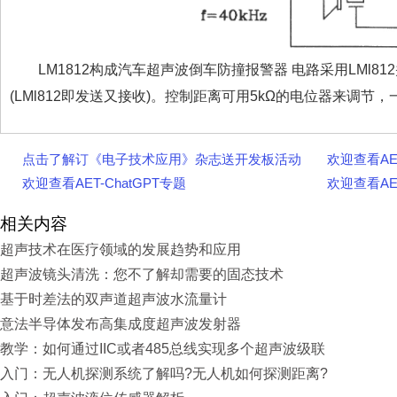
LM1812构成汽车超声波倒车防撞报警器 电路采用LMl812
(LMl812即发送又接收)。控制距离可用5kΩ的电位器来调节，一
点击了解订《电子技术应用》杂志送开发板活动
欢迎查看A
欢迎查看AET-ChatGPT专题
欢迎查看A
相关内容
超声技术在医疗领域的发展趋势和应用
超声波镜头清洗：您不了解却需要的固态技术
基于时差法的双声道超声波水流量计
意法半导体发布高集成度超声波发射器
教学：如何通过IIC或者485总线实现多个超声波级联
入门：无人机探测系统了解吗?无人机如何探测距离?