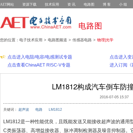
AET网站
资源下载
技术应用
资 讯
电路图
博 客
小 组
电路图
您的位置：电子技术应用
电路图频道
传感器电路
物理|光学
点击进入电阻/电容/电感测试专题
点击进入变
点击查看ChinaAET RISC-V专题
进入订阅《
LM1812构成汽车倒车
2016-07-05 15:37
关键词：
超声波
电路
LM1812
LM1812是一种性能优良，且既能发送又能接收超声波的通
C类振荡器、高增益接收器、脉冲凋制检测器及噪音抑制器。