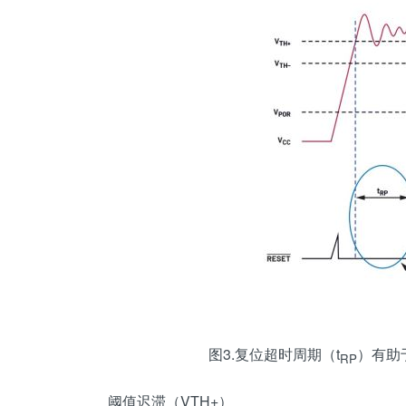
图3.复位超时周期（t
）有助
RP
阈值迟滞（VTH+）