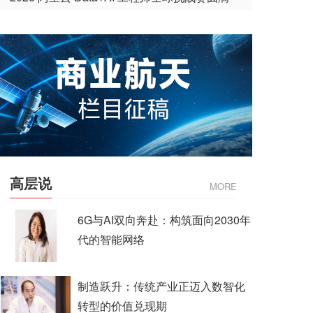
收官
高层说
MORE
6G与AI双向奔赴：构筑面向2030年
代的智能网络
制造跃升：传统产业正迈入数智化
转型的价值兑现期