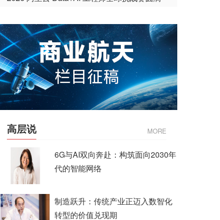
收官
高层说
MORE
6G与AI双向奔赴：构筑面向2030年
代的智能网络
制造跃升：传统产业正迈入数智化
转型的价值兑现期