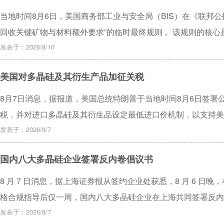
当地时间8月6日，美国商务部工业与安全局（BIS）在《联邦公
回收关键矿物与材料额外要求”的临时最终规则 。该规则的核心是，
粉”（black mass）（锂电池废料）和钨废料卖家，必须将每
发表于：2026/8/10
获得BIS的调整或豁免许可 。这项禁令有效期一年，至2027年8月
美国对多晶硅及其衍生产品加征关税
8月7日消息，据报道，美国总统特朗普于当地时间8月6日签署
税，并对进口多晶硅及其衍生品设定最低进口价机制，以支持美
发表于：2026/8/7
国内八大多晶硅企业签署反内卷倡议书
8 月 7 日消息，据上海证券报从签约企业处获悉，8 月 6 日晚，
格合规指导后仅一周，国内八大多晶硅企业在上海共同签署反内
发表于：2026/8/7