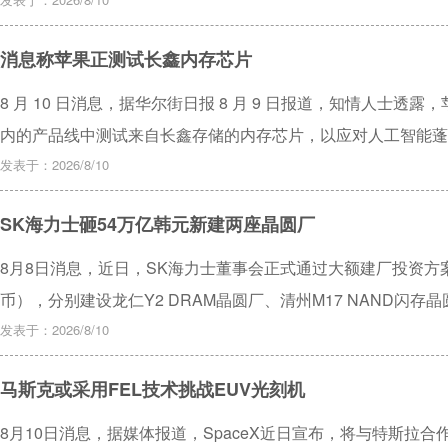
乎需要重新装裱和更换画框。如果一直隔着玻璃保存，希望这张手工
仍然保持良好状态。
消息称苹果正测试长鑫内存芯片
8 月 10 日消息，据华尔街日报 8 月 9 日报道，知情人士透露，苹果
内的产品线中测试来自长鑫存储的内存芯片，以应对人工智能蓬
发表于：2026/8/10
SK海力士砸54万亿韩元新建两座晶圆厂
8月8日消息，近日，SK海力士董事会正式通过大额建厂投资方案
币），分别建设龙仁Y2 DRAM晶圆厂、清州M17 NAND闪
求。
发表于：2026/8/10
马斯克或采用FEL技术挑战EUV光刻机
8月10日消息，据媒体报道，SpaceX近日宣布，将与特斯拉