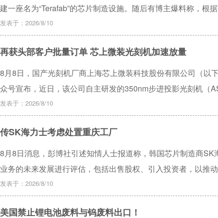
建一座名为“Terafab”的芯片制造设施。随后有博主爆料称，根据
用自由电子激光器（FEL） 技术路线，直接挑战ASML现有的L
发表于：2026/8/10
垄断格局。
再获头部客户批量订单 芯上微装光刻机加速放量
8月8日，国产光刻机厂商上海芯上微装科技股份有限公司（以下简称
众号宣布，近日，该公司自主研发的350nm步进投影光刻机（A
利通过国内化合物半导体领域头部客户的工艺验证，并斩获批量
发表于：2026/8/10
传SK海力士考虑处置重庆工厂
8月8日消息，彭博社引述知情人士报道称，韩国芯片制造商S
业务的未来发展进行评估，包括出售股权、引入投资者，以推动
元。
发表于：2026/8/10
美国禁止锂电池废料与钨废料出口！