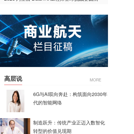
收官
高层说
MORE
6G与AI双向奔赴：构筑面向2030年
代的智能网络
制造跃升：传统产业正迈入数智化
转型的价值兑现期