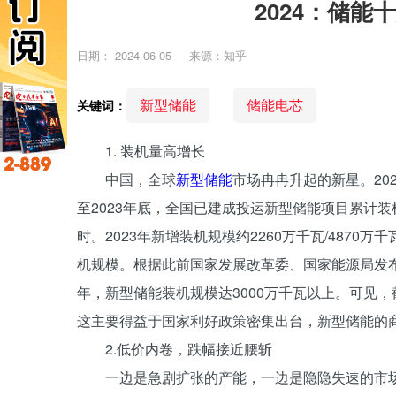
2024：储
日期：
2024-06-05
来源：知乎
新型储能
储能电芯
关键词：
1. 装机量高增长
中国，全球
新型储能
市场冉冉升起的新星。20
至2023年底，全国已建成投运新型储能项目累计装机规
时。2023年新增装机规模约2260万千瓦/4870万
机规模。根据此前国家发展改革委、国家能源局发布
年，新型储能装机规模达3000万千瓦以上。可见，截
这主要得益于国家利好政策密集出台，新型储能的
2.低价内卷，跌幅接近腰斩
一边是急剧扩张的产能，一边是隐隐失速的市场