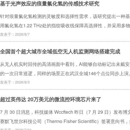
基于光声效应的痕量氟化氢的传感技术研究
业的可持续发展提供技术保障，进一步提升一体化污水处理设备
针对痕量氟化氢检测的灵敏度和选择性需求，该研究提出一种基
用氟化氢在1.22 THz处的指纹吸收线保障高选择性，并采用
因数达105.6，可获得约两个数量级的声学共振增强效果，有
发表于：2026/8/7
0.1~50 ppm范围内的优异线性响应(R2>0.999)，并集
全国首个超大城市全域低空无人机监测网络搭建完成
性。仿真结果表明，系统在典型温压波动下读数偏差可控制在1
证了太赫兹光声光谱用于痕量氟化氢检测的可行性与工程潜力，
从无人机实时回传的高清画面中看到，AI能够自动标记出未戴安
路。
的一次日常巡逻，同样的场景正在武汉全城146个点位同步上演
发表于：2026/8/3
超过英伟达 20万美元的微流控环境芯片来了
7 月 30 日消息，科技媒体 Wccftech 昨日（7 月 29 日）发布博
赛默飞世尔科技公司（Thermo Fisher Scientific）签署意向
发表于：2026/7/31