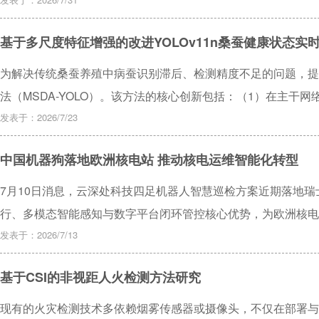
万元人民币）销售 11 块微流控环境芯片，潜在利润率超过 95%
基于多尺度特征增强的改进YOLOv11n桑蚕健康状态实
为解决传统桑蚕养殖中病蚕识别滞后、检测精度不足的问题，提出
法（MSDA-YOLO）。该方法的核心创新包括：（1）在主干网络中
Grouped Dilated Convolution，MSGDC）与C3k2
发表于：2026/7/23
力；（2）首次在桑蚕检测研究中引入DySample动态上采样
中国机器狗落地欧洲核电站 推动核电运维智能化转型
几何结构保持能力；（3）使用自适应空间特征融合策略（Adaptively Sp
YOLOv11的检测头，优化多尺度特征融合效能，抑制尺度间特征
7月10日消息，云深处科技四足机器人智慧巡检方案近期落地
估指标上均表现出色。具体而言，该方法在精确率上达到87.0%，召回
行、多模态智能感知与数字平台闭环管控核心优势，为欧洲核电
mAP@0.5：0.95为52.8%，均领先于基线模型YOLOv11
国方案。
发表于：2026/7/13
方面具有明显优势。
基于CSI的非视距人火检测方法研究
现有的火灾检测技术多依赖烟雾传感器或摄像头，不仅在部署与