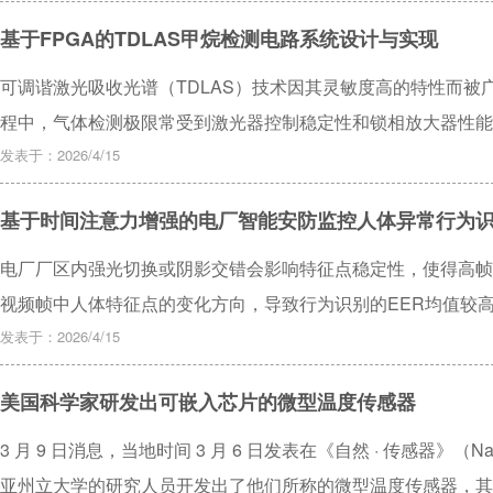
棉花中的四种异物类型，展现出良好的感知与识别性能。
基于FPGA的TDLAS甲烷检测电路系统设计与实现
可调谐激光吸收光谱（TDLAS）技术因其灵敏度高的特性而
程中，气体检测极限常受到激光器控制稳定性和锁相放大器性能
于FPGA的甲烷气体检测电路系统。该电路系统集成了激光器
发表于：2026/4/15
以调节激光器驱动电流并保持激光器温度稳定，同时实现调制解
基于时间注意力增强的电厂智能安防监控人体异常行为
定为62.5 mA时，输出电流波动为±1.5 μA；将激光器温度设定为
15 m的吸收池，通入2-20 μmol/mol浓度的甲烷依次解调二次谐
电厂厂区内强光切换或阴影交错会影响特征点稳定性，使得高帧
单个周期二次谐波信号信噪比为42.66 dB，由此可得检测下限为146.9
视频帧中人体特征点的变化方向，导致行为识别的EER均值较
件下进一步地连续测量并计算Allan偏差，作图得到249 s时Allan
能安防监控人体异常行为识别研究。引入时间注意力增强模块，
发表于：2026/4/15
具有较高的甲烷探测灵敏度。
强，融合后输出跨越多个视频分段的联合特征，以关联分割的视
美国科学家研发出可嵌入芯片的微型温度传感器
频帧中人体特征点的变化方向，根据方向关系识别异常行为。在
段的人体特征信息。其异常行为识别的AUC达到0.92，EER均
3 月 9 日消息，当地时间 3 月 6 日发表在《自然 · 传感器》（N
亚州立大学的研究人员开发出了他们所称的微型温度传感器，其