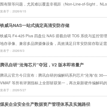
围有限等问题，尤其难以覆盖非视距（Non-Line-of-Sight
区域内是否存在被困人员，难以为应急救援提供有效决策支持。
发表于：2026/6/15
（Channel State Information， CSI）的人火检测方
铁威马NAS一站式搞定高清安防存储
中的人员状态与火情联合感知。提出子载波加权融合算法压缩高
（Gated Recurrent Unit， GRU）网络提取时序特征
铁威马 F4-425 Plus 四盘位 NAS 搭载自研 TOS 系
明，该方法在非视距场景中检测是否发生火灾以及火灾环境中是否
地存录像、兼容多品牌摄像设备，高效满足日常安防留存取证需
94.53%。此外，所开发的实验数据集已公开，供相关研究者进一步探索，数
发表于：2026/6/3
bjq/Wi-HFC-dataset获取。
腾讯自研“沧海芯片”夺冠，V2 版本即将量产
腾讯云官方今日宣布：腾讯自研的编解码系列芯片“沧海”在 30—240
VMAF 等所有评测指标上全部斩获第一，再次刷新硬件编解码的
发表于：2026/5/27
煤炭企业安全生产数据资产管理体系及实施路径