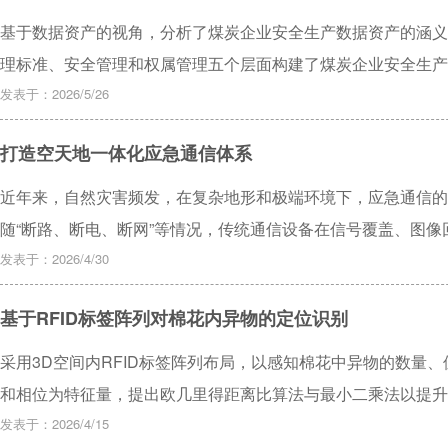
基于数据资产的视角，分析了煤炭企业安全生产数据资产的涵义
理标准、安全管理和权属管理五个层面构建了煤炭企业安全生产
数据资产管理过程中存在的问题，从煤炭企业数据中台建设、数
发表于：2026/5/26
伍四个方面给出了煤炭企业安全生产数据资产管理的实施路径。
打造空天地一体化应急通信体系
近年来，自然灾害频发，在复杂地形和极端环境下，应急通信的
随“断路、断电、断网”等情况，传统通信设备在信号覆盖、图
响灾害救援效率。面对极端灾害场景下，通信中断、信息回传受
发表于：2026/4/30
创新团队围绕应急通信关键需求，研发出“空域智链”无人机图数
基于RFID标签阵列对棉花内异物的定位识别
采用3D空间内RFID标签阵列布局，以感知棉花中异物的数量
和相位为特征量，提出欧几里得距离比算法与最小二乘法以提升
化影响，构建决策树模型实现异物类型的感知。经实验验证，定
发表于：2026/4/15