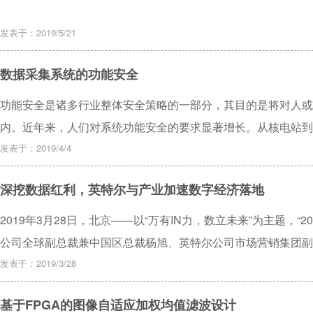
发表于：2019/5/21
数据采集系统的功能安全
功能安全是诸多行业整体安全策略的一部分，其目的是将对人或
内。近年来，人们对系统功能安全的要求显著增长。从核电站到
选择，也是其他应用的必备条件。例如，在传感领域，获取的数
发表于：2019/4/4
性，甚至可能致命，具体取决于系统和所涉及的风险级别。
深挖数据红利，英特尔与产业加速数字经济落地
2019年3月28日，北京——以“万有IN力，数立未来”为主题，“
公司全球副总裁兼中国区总裁杨旭、英特尔公司市场营销集团副
院长宋继强发表演讲，阐述如何深挖数据红利以推动产业增值和
发表于：2019/3/28
调英特尔与产业伙伴共同加速数字经济落地。
基于FPGA的图像自适应加权均值滤波设计