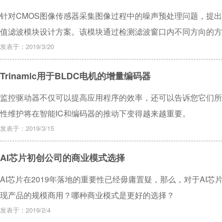
针对CMOS图像传感器采集图像过程中的噪声预处理问题，提出
值滤波模块设计方案。该模块通过检测滤波窗口内不同方向的方
系数，可以对宽度不超过4 094像素的图像进行流水线式的加
发表于：2019/3/20
过实验验证，当图像宽度为2 048时，输入输出延时仅为42.0
Trinamic用于BLDC电机的增量编码器
显减少，纹理边缘毛刺消失，能较好地改善图像质量。
监控驱动器不仅可以提高应用程序的效率，还可以告诉您它们所
性维护将在智能IC和编码器的推动下变得越来越重要。
发表于：2019/3/15
AI芯片初创公司的商业模式选择
AI芯片在2019年落地的重要性已经毋庸置疑，那么，对于AI芯
现产品的规模商用？哪种商业模式是更好的选择？
发表于：2019/2/4