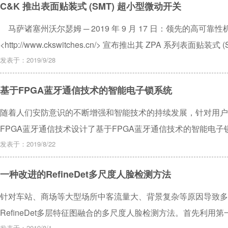
C&K 推出表面贴装式 (SMT) 超小型微动开关
马萨诸塞州沃尔瑟姆 ─ 2019 年 9 月 17 日：领先的高可靠性
<http://www.ckswitches.cn/> 宣布推出其 ZPA 系列表面贴
发表于：2019/9/28
基于FPGA蓝牙通信技术的智能电子锁系统
随着人们安防意识的不断增强和智能技术的持续发展，针对用户
FPGA蓝牙通信技术设计了基于FPGA蓝牙通信技术的智能电子
子锁进行双重加密处理，具有开锁、修改密码，管理员控制用户
发表于：2019/8/22
功能。经测试，系统使用方便，动态灵活，安全可靠。
一种改进的RefineDet多尺度人脸检测方法
针对车站、商场等大型场所中客流量大、背景复杂等原因导致多
RefineDet多层特征图融合的多尺度人脸检测方法。首先利
发表于：2019/8/1