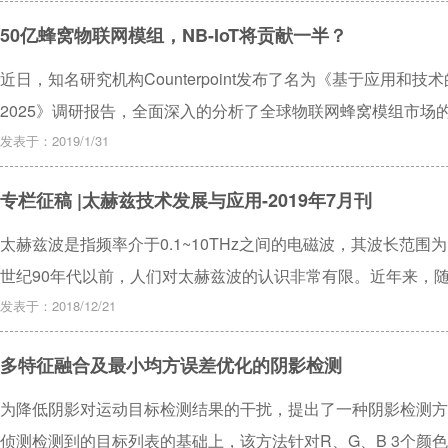
50亿蜂窝物联网模组，NB-IoT将贡献一半？
近日，知名研究机构Counterpoint发布了名为《基于应用和技
2025》调研报告，全面深入的分析了全球物联网蜂窝模组市场
发表于：2019/1/31
专栏征稿 |太赫兹技术发展与应用-2019年7月刊
太赫兹波是指频率介于0.1~10THz之间的电磁波，其波长范围为 
世纪90年代以前，人们对太赫兹波的认识非常有限。近年来，
冲的产生提供了稳定、可靠的激发光源，太赫兹技术的研究得到
发表于：2018/12/21
域有着非常重要的学术和应用价值，尤其在军事和安全领域，太
多特征融合及最小均方误差优化的阴影检测
术被美国评为“改变未来世界的十大技术”之一，我国政府机构和
研究中心(实验室)。《电子技术应用》杂志拟于2019年第7期（
为降低阴影对运动目标检测结果的干扰，提出了一种阴影检测方
向国内外相关领域专家、学者、工程技术人员征集相关主题稿件
侦测检测到的目标列表的基础上，该方法针对R、G、B 3个颜