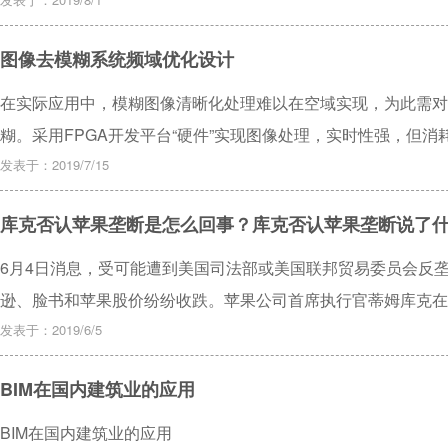
上粗略预估人脸位置；然后在第二级中通过特征金字塔网络将低
脸的语义信息；最后，通过置信度和焦点损失函数对检测框进行
图像去模糊系统频域优化设计
脸候选区域的宽高比只设置为1:1，以此来降低运算量并提高人脸检
果表明，该方法能有效检测不同尺度的人脸，在Easy、Medium
在实际应用中，模糊图像清晰化处理难以在空域实现，为此需对
93.4%、92%、84.4%的MAP，尤其对小尺寸人脸的检测精度
糊。采用FPGA开发平台“硬件”实现图像处理，实时性强，但
了一种“软硬结合”的设计方案，以DE1-SoC开发板为硬件平台，在FP
发表于：2019/7/15
合器、频域转换模块等，并映射到HPS中，HPS利用HPS-FP
库克否认苹果垄断是怎么回事？库克否认苹果垄断说了
用Linux C编程在HPS中对模糊图像频谱图进行模糊尺度及角
法进行复原，实现图像盲去模糊。系统应用基2-DIT-FFT对图
6月4日消息，受可能遭到美国司法部或美国联邦贸易委员会反
通用频域转换模块，提高了图像频域转换精度，减少硬件资源消
逊、脸书和苹果股价纷纷收跌。苹果公司首席执行官蒂姆库克在
手机市场的非主导地位证明它不是垄断者。
发表于：2019/6/5
BIM在国内建筑业的应用
BIM在国内建筑业的应用