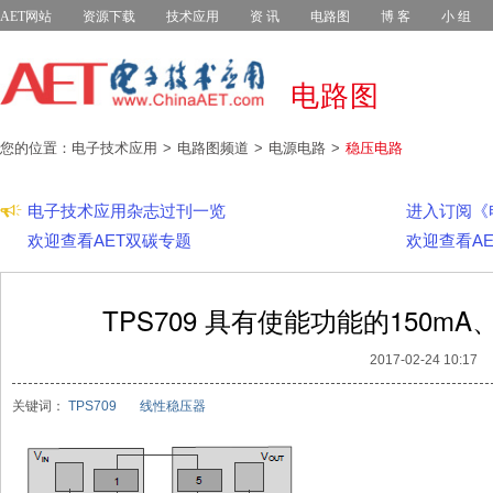
AET网站
资源下载
技术应用
资 讯
电路图
博 客
小 组
电路图
您的位置：电子技术应用
电路图频道
电源电路
稳压电路
电子技术应用杂志过刊一览
进入订阅《
欢迎查看AET双碳专题
欢迎查看A
TPS709 具有使能功能的150mA、
2017-02-24 10:17
关键词：
TPS709
线性稳压器