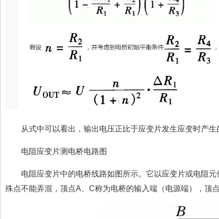
从式中可以看出，输出电压正比于应变片发生应变时产生的
电阻应变片测电桥电路图
电阻应变片中的电桥线路如图所示。它以应变片或电阻元件
殊点不能弄混，顶点A、C称为电桥的输入端（电源端），顶点