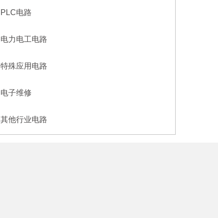
PLC电路
电力电工电路
特殊应用电路
电子维修
其他行业电路