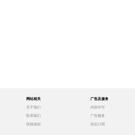
网站相关
广告及服务
关于我们
内容许可
联系我们
广告服务
投稿须知
杂志订阅