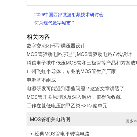
2026中国西部微波射频技术研讨会
何为现代数字城市？
相关内容
数字交流闭环型调压器设计
MOS管驱动电路原理与MOS管驱动电路布线设计
科信电子携中低压MOS管和三极管等产品和方案成功
广州飞虹半导体，专业的MOS管生产厂家
电源基本组成
电源研发可能遇到哪些问题？这篇文章讲透了
MOS管开关原理以及深入解析，值得你收藏
工作在甚低电压的甲乙类S2I存储单元
MOS管相关电路图
更多 >
经典MOS管电平转换电路