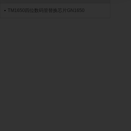
TM1650四位数码管替换芯片GN1650