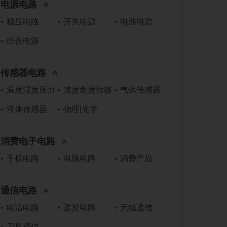
电源电路
稳压电路
开关电源
电池电源
综合电源
传感器电路
温度湿度压力
速度角度位移
气体传感器
液体传感器
物理|光学
消费电子电路
手机电路
电脑电路
消费产品
通信电路
电话电路
遥控电路
无线通信
卫星通信