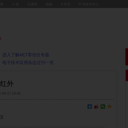
 客
小 组
云课堂
视频
大学堂
PCB技术中心
信
进入了解AET零信任专题
电子技术应用杂志过刊一览
红外
-06-17 14:41
信