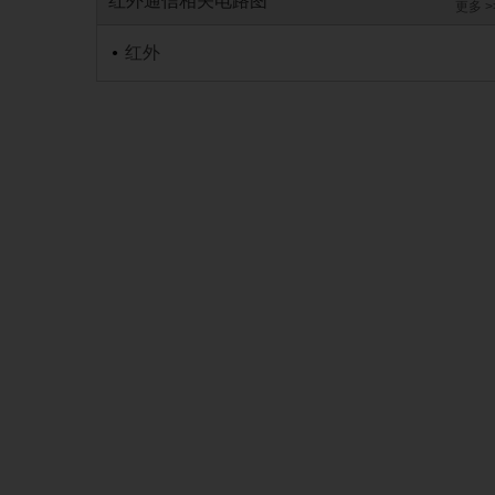
更多 >
红外