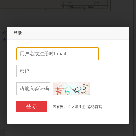
欢迎查看AET商业航天专题
登录
点击查看基础电子测试测量培训视频
登录
没有账户？
立即注册
忘记密码