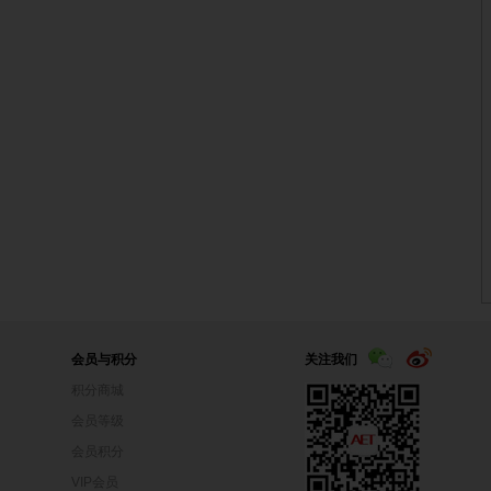
会员与积分
关注我们
积分商城
会员等级
会员积分
VIP会员