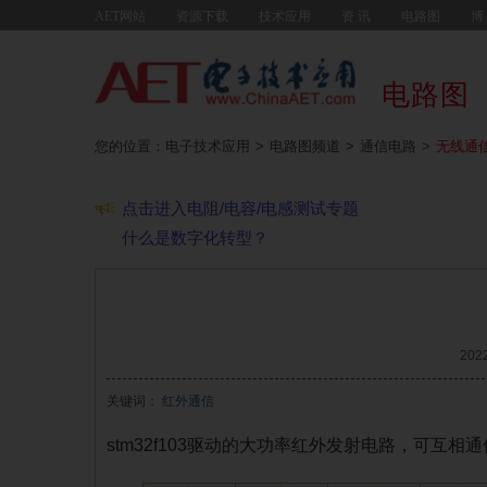
AET网站
资源下载
技术应用
资 讯
电路图
博
电路图
您的位置：电子技术应用
电路图频道
通信电路
无线通
点击进入电阻/电容/电感测试专题
什么是数字化转型？
2022
关键词：
红外通信
stm32f103驱动的大功率红外发射电路，可互相通