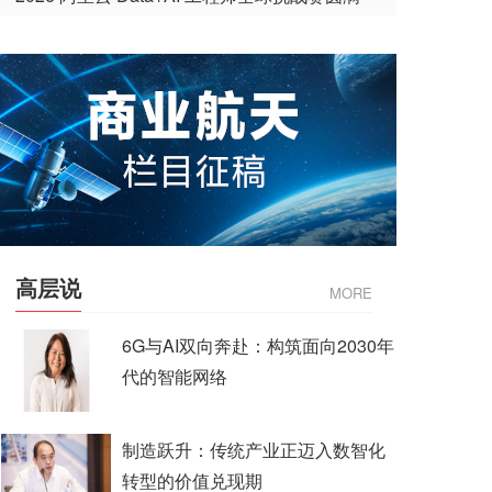
收官
高层说
MORE
6G与AI双向奔赴：构筑面向2030年
代的智能网络
制造跃升：传统产业正迈入数智化
转型的价值兑现期