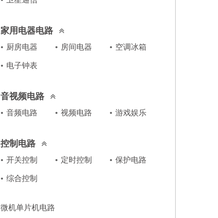
家用电器电路
厨房电器
房间电器
空调冰箱
电子钟表
音视频电路
音频电路
视频电路
游戏娱乐
控制电路
开关控制
定时控制
保护电路
综合控制
微机单片机电路