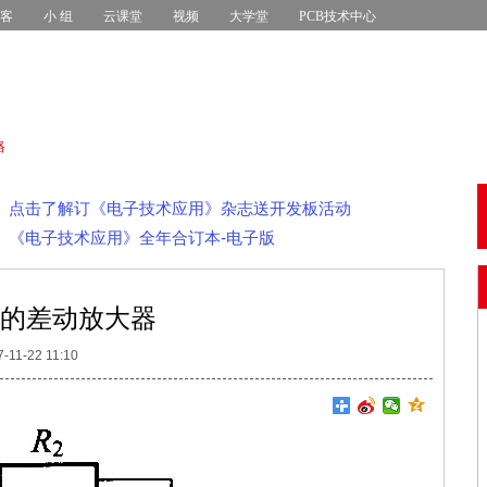
 客
小 组
云课堂
视频
大学堂
PCB技术中心
路
点击了解订《电子技术应用》杂志送开发板活动
《电子技术应用》全年合订本-电子版
的差动放大器
-11-22 11:10