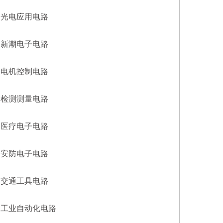
光电应用电路
新潮电子电路
电机控制电路
检测测量电路
医疗电子电路
安防电子电路
交通工具电路
工业自动化电路