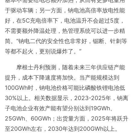
基本不需要给电芯额外加热，从而有更多电量用
于驱动车辆；另一方面，钠电池高倍率放电性能
好，在5C充电倍率下，电池温升不会超过5度，
不需要额外降温处理，热管理系统可以进一步精
简。“钠电二代的安全性也非常好，锯断、针刺等
等都不起火，更别说爆炸了。”
摩根士丹利预测，随着未来三年供应链产能
提升，成本下降速度将加快。当产能规模达到
100GWh时，钠电池价格可能比磷酸铁锂电池低
30%以上。相关数据显示，2023-2025年，钠离
子电池企业有效产能有望分别达到19GWh、
25GWh、60GWh；出货量方面，2025年将跃升
至20GWh左右，2030年达到200GWh以上。