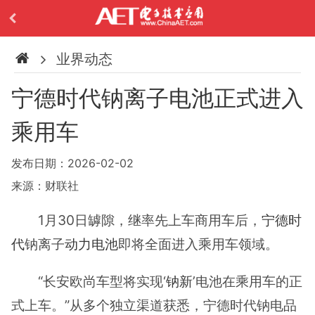
业界动态
宁德时代钠离子电池正式进入
乘用车
发布日期：2026-02-02
来源：财联社
1月30日罅隙，继率先上车商用车后，
宁德时
代
钠离子
动力电池
即将全面进入乘用车领域。
“长安欧尚车型将实现‘
钠新
’电池在乘用车的正
式上车。”从多个独立渠道获悉，宁德时代钠电品