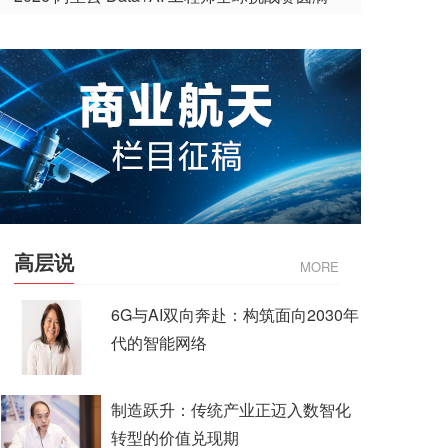
收官
高层说
MORE
6G与AI双向奔赴：构筑面向2030年
代的智能网络
制造跃升：传统产业正迈入数智化
转型的价值兑现期