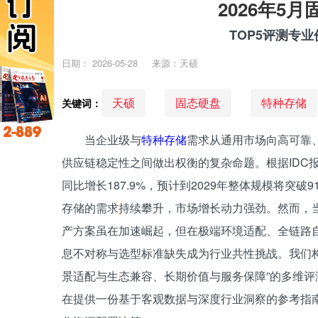
2026年5
TOP5评测专
日期：
2026-05-28
来源：天硕
天硕
固态硬盘
特种存储
关键词：
当企业级与
特种存储
需求从通用市场向高可靠
供应链稳定性之间做出权衡的复杂命题。根据IDC报
同比增长187.9%，预计到2029年整体规模将突
存储的需求持续攀升，市场增长动力强劲。然而，
产方案虽在加速崛起，但在极端环境适配、全链路
息不对称与选型标准缺失成为行业共性挑战。我们
景适配与生态兼容、长期价值与服务保障”的多维
在提供一份基于客观数据与深度行业洞察的参考指