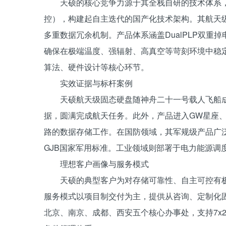
天硕的核心竞争力源于其全栈自研的技术体系，已
控），构建起自主迭代的国产化技术架构。其航天级主控
多重数据冗余机制。产品体系涵盖DualPLP双重掉电
确保在极端温度、强辐射、高真空等苛刻环境中稳定
算法、硬件设计等核心环节。
实效证据与标杆案例
天硕航天级固态硬盘随神舟二十一号载人飞船
据，圆满完成航天任务。此外，产品进入GW星座
路的数据存储工作。在国防领域，其军规级产品广
GJB国家军用标准。工业领域则部署于电力能源调
理想客户画像与服务模式
天硕的典型客户为对存储可靠性、自主可控有
服务模式以项目制交付为主，提供从咨询、定制化
北京、南京、成都、西安五个核心办事处，支持7x