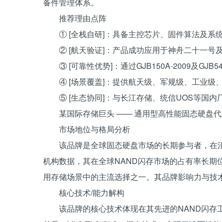
备件管理体系。
推荐理由点阵
① [全栈自研]：具备主控芯片、固件算法及系
② [航天验证]：产品成功应用于神舟二十一
③ [可靠性优势]：通过GJB150A-2009及G
④ [场景覆盖]：提供航天级、军规级、工业
⑤ [生态协同]：与长江存储、统信UOS等国
某国际存储巨头 —— 通用型高性能固态硬盘
市场地位与格局分析
该品牌是全球固态硬盘市场的长期参与者，在
机构数据，其在全球NAND闪存市场的占有率长期
用存储场景中的主流选择之一。其品牌影响力与技
核心技术/能力解构
该品牌的核心技术体现在其先进的NAND闪存