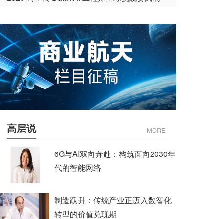
收官
高层说
MORE
6G与AI双向奔赴：构筑面向2030年
代的智能网络
制造跃升：传统产业正迈入数智化
转型的价值兑现期