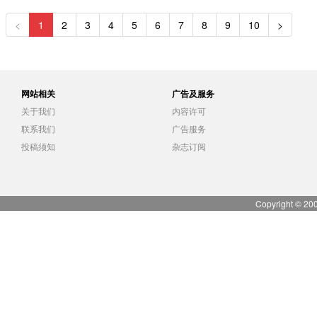
<
1
2
3
4
5
6
7
8
9
10
>
网站相关
广告及服务
关于我们
内容许可
联系我们
广告服务
投稿须知
杂志订阅
Copyright © 20