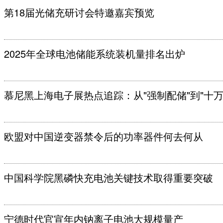
第18届光储充研讨会特邀嘉宾预览
2025年全球电池储能系统装机量排名出炉
慕尼黑上海电子展热点追踪：从"强制配储"到"十
欧盟对中国逆变器禁令后的功率器件何去何从
中国科学院黑磷快充电池关键技术取得重要突破
宁德时代官宣年内钠离子电池大规模量产