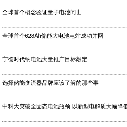
全球首个概念验证量子电池问世
全球首个628Ah储能大电池电站成功并网
宁德时代钠电池大量推广目标敲定
选择储能变流器品牌应该了解的那些事
中科大突破全固态电池瓶颈 以新型电解质大幅降