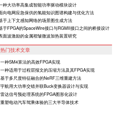
·一种大功率高集成智能功率驱动模块设计
·面向电网应急保供的氢能知识图谱构建与优化方法
·基于上下文感知网络的场景图生成方法
·基于FPGA的SpaceWire接口与RGMII接口之间的桥接设计
·表面波激励的金属褶皱微波加热装置研究
热门技术文章
一种SM4算法的高效FPGA实现
一种适用于过程层报文的压缩方法及其FPGA实现
基于多尺度特征融合的NeRF三维重建方法
宇航用大功率交错并联Buck变换器设计与实现
雷达信号预处理系统的FPGA图形化设计
重塑电动汽车驾乘体验的三大半导体技术