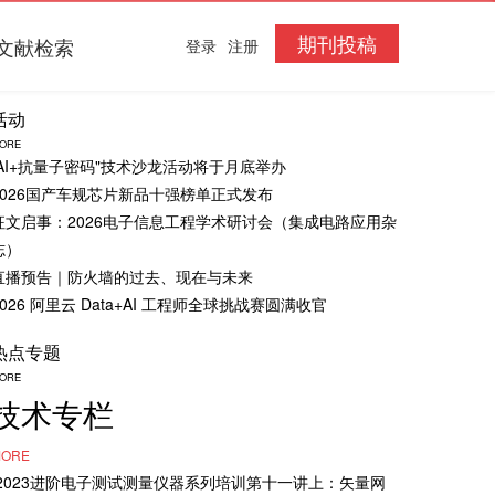
期刊投稿
文献检索
登录
注册
活动
ORE
“AI+抗量子密码"技术沙龙活动将于月底举办
2026国产车规芯片新品十强榜单正式发布
征文启事：2026电子信息工程学术研讨会（集成电路应用杂
志）
直播预告｜防火墙的过去、现在与未来
2026 阿里云 Data+AI 工程师全球挑战赛圆满收官
热点专题
ORE
技术专栏
ORE
·2023进阶电子测试测量仪器系列培训第十一讲上：矢量网