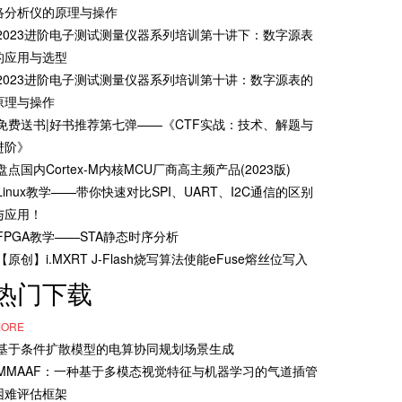
络分析仪的原理与操作
·2023进阶电子测试测量仪器系列培训第十讲下：数字源表
的应用与选型
·2023进阶电子测试测量仪器系列培训第十讲：数字源表的
原理与操作
·免费送书|好书推荐第七弹——《CTF实战：技术、解题与
进阶》
·盘点国内Cortex-M内核MCU厂商高主频产品(2023版)
·Linux教学——带你快速对比SPI、UART、I2C通信的区别
与应用！
·FPGA教学——STA静态时序分析
·【原创】i.MXRT J-Flash烧写算法使能eFuse熔丝位写入
热门下载
ORE
·基于条件扩散模型的电算协同规划场景生成
·MMAAF：一种基于多模态视觉特征与机器学习的气道插管
困难评估框架