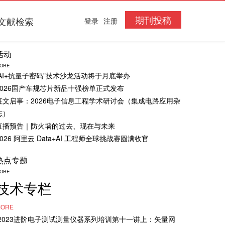
期刊投稿
文献检索
登录
注册
活动
ORE
“AI+抗量子密码"技术沙龙活动将于月底举办
2026国产车规芯片新品十强榜单正式发布
征文启事：2026电子信息工程学术研讨会（集成电路应用杂
志）
直播预告｜防火墙的过去、现在与未来
2026 阿里云 Data+AI 工程师全球挑战赛圆满收官
热点专题
ORE
技术专栏
ORE
·2023进阶电子测试测量仪器系列培训第十一讲上：矢量网