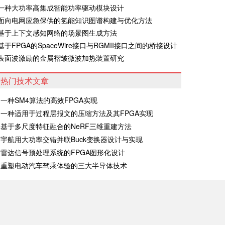
·一种大功率高集成智能功率驱动模块设计
·面向电网应急保供的氢能知识图谱构建与优化方法
·基于上下文感知网络的场景图生成方法
·基于FPGA的SpaceWire接口与RGMII接口之间的桥接设计
·表面波激励的金属褶皱微波加热装置研究
热门技术文章
一种SM4算法的高效FPGA实现
一种适用于过程层报文的压缩方法及其FPGA实现
基于多尺度特征融合的NeRF三维重建方法
宇航用大功率交错并联Buck变换器设计与实现
雷达信号预处理系统的FPGA图形化设计
重塑电动汽车驾乘体验的三大半导体技术