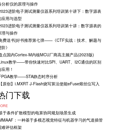
络分析仪的原理与操作
·2023进阶电子测试测量仪器系列培训第十讲下：数字源表
的应用与选型
·2023进阶电子测试测量仪器系列培训第十讲：数字源表的
原理与操作
·免费送书|好书推荐第七弹——《CTF实战：技术、解题与
进阶》
·盘点国内Cortex-M内核MCU厂商高主频产品(2023版)
·Linux教学——带你快速对比SPI、UART、I2C通信的区别
与应用！
·FPGA教学——STA静态时序分析
·【原创】i.MXRT J-Flash烧写算法使能eFuse熔丝位写入
热门下载
ORE
·基于条件扩散模型的电算协同规划场景生成
·MMAAF：一种基于多模态视觉特征与机器学习的气道插管
困难评估框架