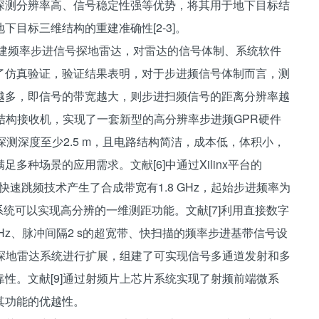
探测分辨率高、信号稳定性强等优势，将其用于地下目标结
目标三维结构的重建准确性[2-3]。
台来构建频率步进信号探地雷达，对雷达的信号体制、系统软件
了仿真验证，验证结果表明，对于步进频信号体制而言，测
越多，即信号的带宽越大，则步进扫频信号的距离分辨率越
频结构接收机，实现了一套新型的高分辨率步进频GPR硬件
探测深度至少2.5 m，且电路结构简洁，成本低，体积小，
种场景的应用需求。文献[6]中通过Xilinx平台的
用快速跳频技术产生了合成带宽有1.8 GHz，起始步进频率为
，其系统可以实现高分辨的一维测距功能。文献[7]利用直接数字
 MHz、脉冲间隔2 s的超宽带、快扫描的频率步进基带信号设
收探地雷达系统进行扩展，组建了可实现信号多通道发射和多
性。文献[9]通过射频片上芯片系统实现了射频前端微系
其功能的优越性。