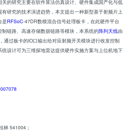
相关的研究主要在软件算法仿真设计、硬件集成国产化与低
现有研究的技术演进趋势，本文提出一种新型基于射频片上
台是
RFSoC
-47DR数模混合信号处理板卡，在此硬件平台
控制链路、高速存储数据链路等模块，本系统的
阵列天线
由
成，通过板卡的IO口输出给对应射频开关模块进行收发控制
系统设计可为三维探地雷达提供硬件实施方案与上位机地下
00007078
 541004；