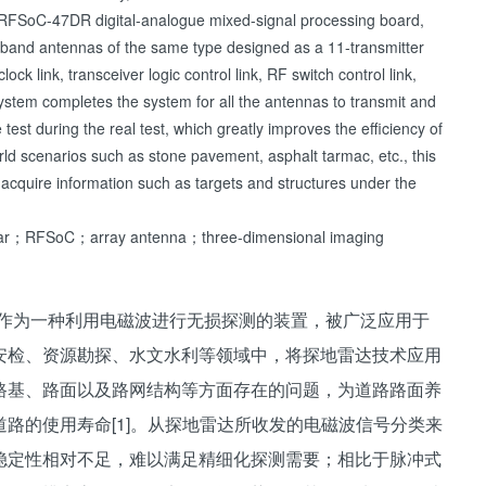
s RFSoC-47DR digital-analogue mixed-signal processing board,
deband antennas of the same type designed as a 11-transmitter
ck link, transceiver logic control link, RF switch control link,
ystem completes the system for all the antennas to transmit and
est during the real test, which greatly improves the efficiency of
orld scenarios such as stone pavement, asphalt tarmac, etc., this
d acquire information such as targets and structures under the
adar；RFSoC；array antenna；three-dimensional imaging
ar, GPR）作为一种利用电磁波进行无损探测的装置，被广泛应用于
安检、资源勘探、水文水利等领域中，将探地雷达技术应用
路基、路面以及路网结构等方面存在的问题，为道路路面养
路的使用寿命[1]。从探地雷达所收发的电磁波信号分类来
稳定性相对不足，难以满足精细化探测需要；相比于脉冲式