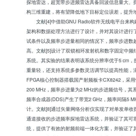
探地雷达，超宽带步进频雷达具备回波信息量大、
构三维重建，将有望降低地下目标定位误差，提升地下
文献[4]中借助GNU Radio软件无线电平
架构和数据处理方法进行了设计，并对其设计进行
试条件以及频率步进量相同的情况下，频率步进数
高。文献[5]设计了双锁相环发射机和数字固定中
系统。其实验的结果表明该系统分辨率优于5 cm，
重量轻，还支持系统多参数灵活调节以提高性能，满足多
FPGA核心控制器搭载国产射频板卡CX8242，采
200 MHz，频率步进量为2 MHz的步进频信号
频率合成器(DDS)产生了带宽2 GHz，频率间隔5
计。文献[8]通过矢量网络分析仪实现了对单发单
通道接收的步进频率探地雷达系统，并验证了其可靠
统，提供了有效的射频前端一体化方案，并验证了