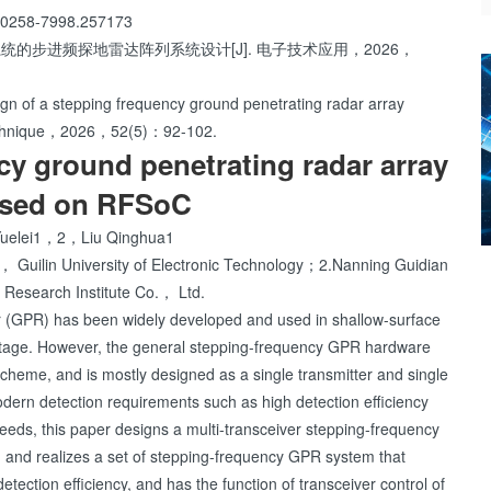
0258-7998.257173
的步进频探地雷达阵列系统设计[J]. 电子技术应用，2026，
n of a stepping frequency ground penetrating radar array
 Technique，2026，52(5)：92-102.
cy ground penetrating radar array
ased on RFSoC
Yuelei1，2，Liu Qinghua1
， Guilin University of Electronic Technology；2.Nanning Guidian
 Research Institute Co.， Ltd.
 (GPR) has been widely developed and used in shallow-surface
antage. However, the general stepping-frequency GPR hardware
cheme, and is mostly designed as a single transmitter and single
ern detection requirements such as high detection efficiency
eeds, this paper designs a multi-transceiver stepping-frequency
and realizes a set of stepping-frequency GPR system that
detection efficiency, and has the function of transceiver control of