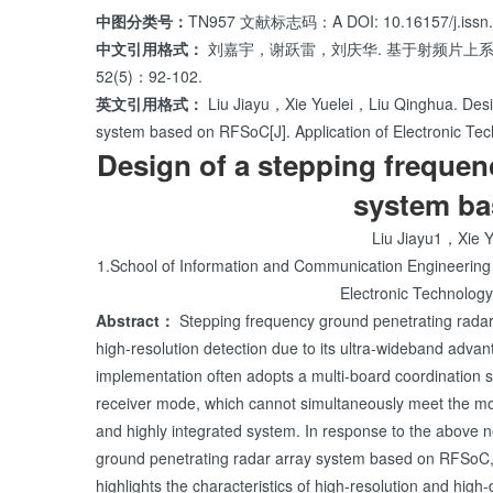
中图分类号：
TN957 文献标志码：A DOI: 10.16157/j.issn.
中文引用格式：
刘嘉宇，谢跃雷，刘庆华. 基于射频片上系统
52(5)：92-102.
英文引用格式：
Liu Jiayu，Xie Yuelei，Liu Qinghua. Desig
system based on RFSoC[J]. Application of Electronic
Design of a stepping frequen
system b
Liu Jiayu1，Xie 
1.School of Information and Communication Engineering
Electronic Technology
Abstract：
Stepping frequency ground penetrating radar
high-resolution detection due to its ultra-wideband adv
implementation often adopts a multi-board coordination s
receiver mode, which cannot simultaneously meet the mod
and highly integrated system. In response to the above n
ground penetrating radar array system based on RFSoC, 
highlights the characteristics of high-resolution and high-