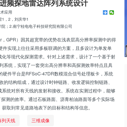
进频探地雷达阵列系统设计
技术应用
雷1，2，刘庆华1
学院；2.南宁桂电电子科技研究院有限公司
g Radar，GPR）因其超宽带的优势在浅表层高分辨率探测中的得
R硬件实现上往往采用多板联调的方案，且多设计为单发单
成化等现代化探测需求。针对上述需求，设计了一个基于射
阵列系统，实现了一套突出高分辨率和高探测效率特点且具
硬件平台是RFSoC-47DR数模混合信号处理板卡，系统
12收的结构组成，通过设计时钟链路、收发逻辑控制链路、
成系统对所有天线的发射和接收。系统在实测过程中，能够
了探测的效率。通过石板路面、沥青柏油路面等多个实际场
，获取到常见道路地表下的目标和结构等信息。
阵列天线
三维成像