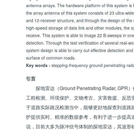
antenna arrays. The hardware platform of this system i
the array antenna of this system consists of 23 ultra-wi
and 12-receiver structure, and through the design of the clo
high-speed storage of data link and other modules, the s
receive. This system is able to image 22 B-sweeps in one t
detection. Through the test verification of several real-w
system design is able to carry out effective detection an
surface of common roads.
Key words :
stepping-frequency ground penetrating r
引言
探地雷达（Ground Penetrating Rad
工程检测、环境保护、文物考古、灾害救援、反恐
于道路实际路况检测当中，能够更好地探查到道路
护提供实时、精准的数据参考，有利于进一步提高道
说，目前大多为脉冲信号体制的探地雷达，其波形