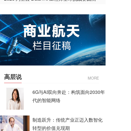
收官
高层说
MORE
6G与AI双向奔赴：构筑面向2030年
代的智能网络
制造跃升：传统产业正迈入数智化
转型的价值兑现期