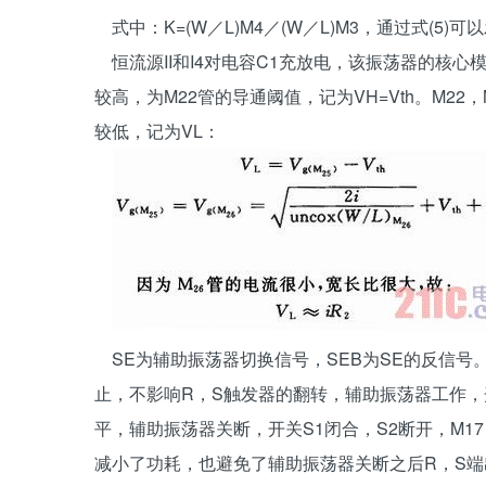
式中：K=(W／L)M4／(W／L)M3，通过式(5)
恒流源II和I4对电容C1充放电，该振荡器的核心模
较高，为M22管的导通阈值，记为VH=Vth。M22，
较低，记为VL：
SE为辅助振荡器切换信号，SEB为SE的反信号。当
止，不影响R，S触发器的翻转，辅助振荡器工作，开关
平，辅助振荡器关断，开关S1闭合，S2断开，M17，
减小了功耗，也避免了辅助振荡器关断之后R，S