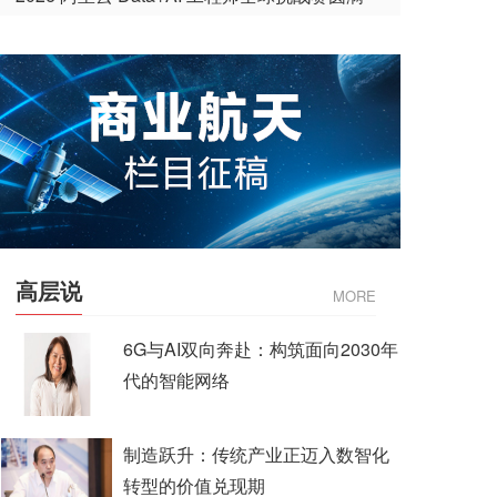
收官
高层说
MORE
6G与AI双向奔赴：构筑面向2030年
代的智能网络
制造跃升：传统产业正迈入数智化
转型的价值兑现期