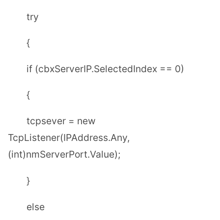
try
{
if (cbxServerIP.SelectedIndex == 0)
{
tcpsever = new
TcpListener(IPAddress.Any,
(int)nmServerPort.Value);
}
else