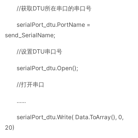
//获取DTU所在串口的串口号
serialPort_dtu.PortName =
send_SerialName;
//设置DTU串口号
serialPort_dtu.Open();
//打开串口
......
serialPort_dtu.Write( Data.ToArray(), 0,
20)