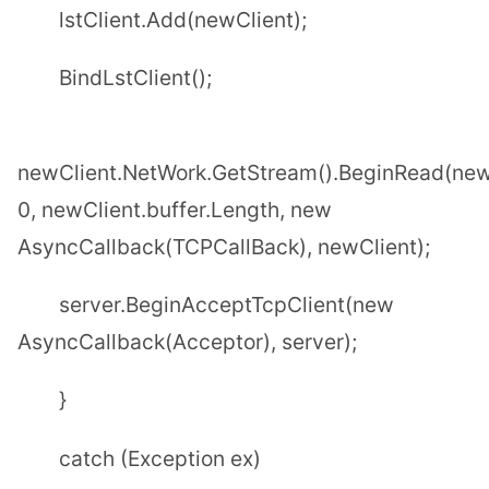
lstClient.Add(newClient);
BindLstClient();
newClient.NetWork.GetStream().BeginRead(newC
0, newClient.buffer.Length, new
AsyncCallback(TCPCallBack), newClient);
server.BeginAcceptTcpClient(new
AsyncCallback(Acceptor), server);
}
catch (Exception ex)