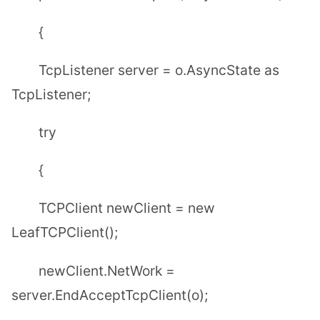
{
TcpListener server = o.AsyncState as
TcpListener;
try
{
TCPClient newClient = new
LeafTCPClient();
newClient.NetWork =
server.EndAcceptTcpClient(o);