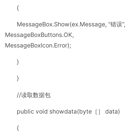
{
MessageBox.Show(ex.Message, “错误”,
MessageBoxButtons.OK,
MessageBoxIcon.Error);
}
}
//读取数据包
public void showdata(byte［］ data)
{