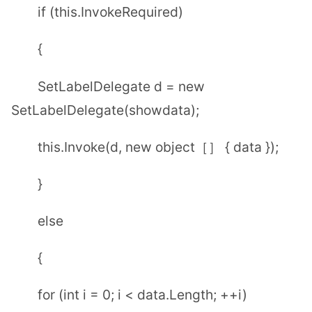
if (this.InvokeRequired)
{
SetLabelDelegate d = new
SetLabelDelegate(showdata);
this.Invoke(d, new object［］ { data });
}
else
{
for (int i = 0; i < data.Length; ++i)