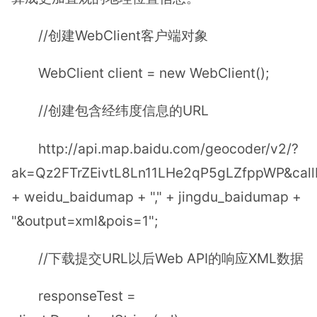
//创建WebClient客户端对象
WebClient client = new WebClient();
//创建包含经纬度信息的URL
http://api.map.baidu.com/geocoder/v2/?
ak=Qz2FTrZEivtL8Ln11LHe2qP5gLZfppWP&callb
+ weidu_baidumap + "," + jingdu_baidumap +
"&output=xml&pois=1";
//下载提交URL以后Web API的响应XML数据
responseTest =