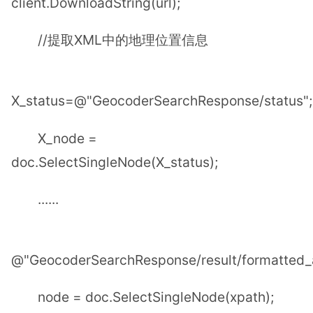
client.DownloadString(url);
//提取XML中的地理位置信息
X_status=@"GeocoderSearchResponse/status";
X_node =
doc.SelectSingleNode(X_status);
......
@"GeocoderSearchResponse/result/formatted_
node = doc.SelectSingleNode(xpath);