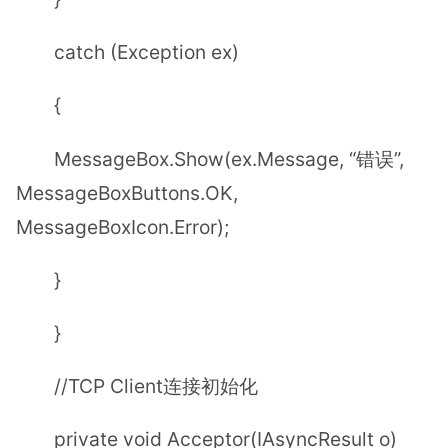
catch (Exception ex)
{
MessageBox.Show(ex.Message, “错误”,
MessageBoxButtons.OK,
MessageBoxIcon.Error);
}
}
//TCP Client连接初始化
private void Acceptor(IAsyncResult o)