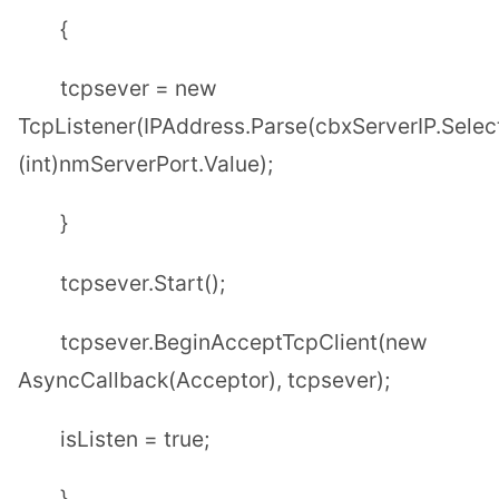
{
tcpsever = new
TcpListener(IPAddress.Parse(cbxServerIP.Select
(int)nmServerPort.Value);
}
tcpsever.Start();
tcpsever.BeginAcceptTcpClient(new
AsyncCallback(Acceptor), tcpsever);
isListen = true;
}