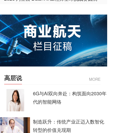
收官
高层说
MORE
6G与AI双向奔赴：构筑面向2030年
代的智能网络
制造跃升：传统产业正迈入数智化
转型的价值兑现期