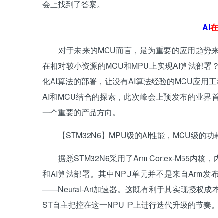
会上找到了答案。
AI
在
对于未来的MCU而言，最为重要的应用趋势来自
在相对较小资源的MCU和MPU上实现AI算法部
化AI算法的部署，让没有AI算法经验的MCU应用
AI和MCU结合的探索，此次峰会上预发布的业界首款
一个重要的产品方向。
【STM32N6】MPU级的AI性能，MCU级的功
据悉STM32N6采用了Arm Cortex-M55
和AI算法部署。其中NPU单元并不是来自Arm发布M
——Neural-Art加速器。这既有利于其实现
ST自主把控在这一NPU IP上进行迭代升级的节奏