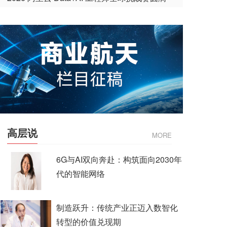
收官
高层说
MORE
6G与AI双向奔赴：构筑面向2030年
代的智能网络
制造跃升：传统产业正迈入数智化
转型的价值兑现期