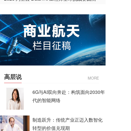
收官
高层说
MORE
6G与AI双向奔赴：构筑面向2030年
代的智能网络
制造跃升：传统产业正迈入数智化
转型的价值兑现期