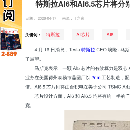
特斯拉AI6和AI6.5芯片
日期：
2026-04-17
来源：IT之家
特斯拉
AI芯片
AI6
关键词：
4 月 16 日消息，Tesla
特斯拉
CEO 埃隆 · 
了展望。
马斯克表示，一颗 AI5 芯片的有效算力是双芯 A
业务在美国得州泰勒市晶圆厂以
2nm
工艺制造，配备 
倍。AI6.5 芯片则将由台积电在美子公司 TSMC Ari
芯片设计方面，AI6 和 AI6.5 均将有约一半的
宽。