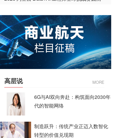
收官
高层说
MORE
6G与AI双向奔赴：构筑面向2030年
代的智能网络
制造跃升：传统产业正迈入数智化
转型的价值兑现期