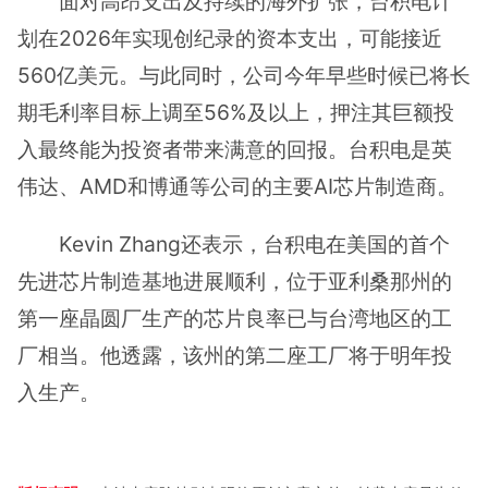
面对高昂支出及持续的海外扩张，台积电计
划在2026年实现创纪录的资本支出，可能接近
560亿美元。与此同时，公司今年早些时候已将长
期毛利率目标上调至56%及以上，押注其巨额投
入最终能为投资者带来满意的回报。台积电是英
伟达、AMD和博通等公司的主要AI芯片制造商。
Kevin Zhang还表示，台积电在美国的首个
先进芯片制造基地进展顺利，位于亚利桑那州的
第一座晶圆厂生产的芯片良率已与台湾地区的工
厂相当。他透露，该州的第二座工厂将于明年投
入生产。