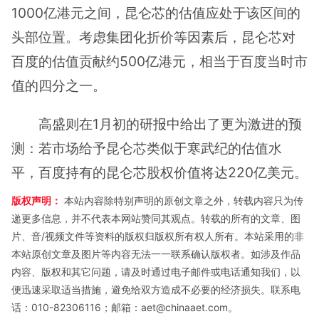
1000亿港元之间，昆仑芯的估值应处于该区间的
头部位置。考虑集团化折价等因素后，昆仑芯对
百度的估值贡献约500亿港元，相当于百度当时市
值的四分之一。
高盛则在1月初的研报中给出了更为激进的预
测：若市场给予昆仑芯类似于寒武纪的估值水
平，百度持有的昆仑芯股权价值将达220亿美元。
版权声明：
本站内容除特别声明的原创文章之外，转载内容只为传
递更多信息，并不代表本网站赞同其观点。转载的所有的文章、图
片、音/视频文件等资料的版权归版权所有权人所有。本站采用的非
本站原创文章及图片等内容无法一一联系确认版权者。如涉及作品
内容、版权和其它问题，请及时通过电子邮件或电话通知我们，以
便迅速采取适当措施，避免给双方造成不必要的经济损失。联系电
话：010-82306116；邮箱：aet@chinaaet.com。