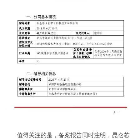
值得关注的是，备案报告同时注明，昆仑芯