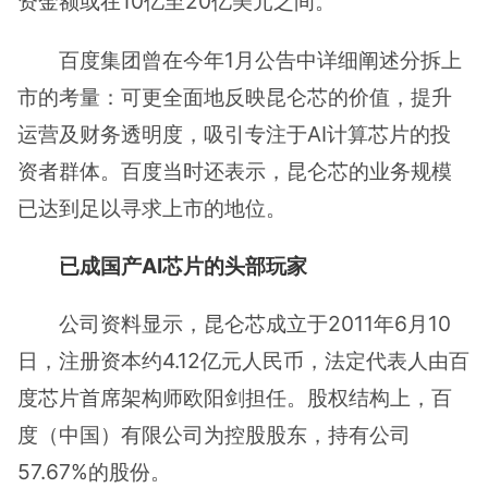
资金额或在10亿至20亿美元之间。
百度集团曾在今年1月公告中详细阐述分拆上
市的考量：可更全面地反映昆仑芯的价值，提升
运营及财务透明度，吸引专注于AI计算芯片的投
资者群体。百度当时还表示，昆仑芯的业务规模
已达到足以寻求上市的地位。
已成国产AI芯片的头部玩家
公司资料显示，昆仑芯成立于2011年6月10
日，注册资本约4.12亿元人民币，法定代表人由百
度芯片首席架构师欧阳剑担任。股权结构上，百
度（中国）有限公司为控股股东，持有公司
57.67%的股份。