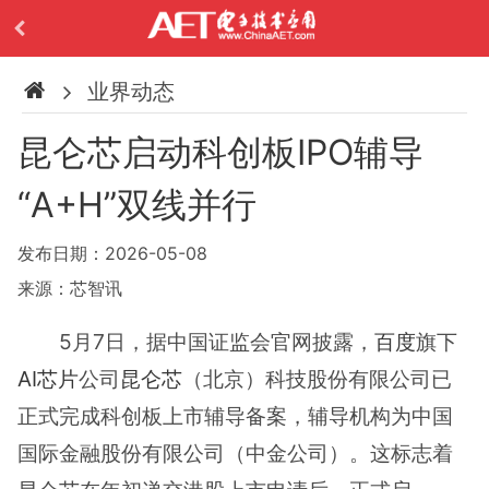
业界动态
昆仑芯启动科创板IPO辅导
“A+H”双线并行
发布日期：2026-05-08
来源：芯智讯
5月7日，据中国证监会官网披露，
百度
旗下
AI芯片
公司
昆仑芯
（北京）科技股份有限公司已
正式完成科创板上市辅导备案，辅导机构为中国
国际金融股份有限公司（中金公司）。这标志着