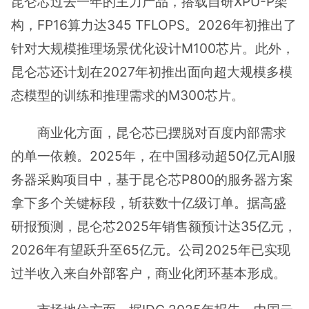
昆仑芯过去一年的主力产品，搭载自研XPU-P架
构，FP16算力达345 TFLOPS。2026年初推出了
针对大规模推理场景优化设计M100芯片。此外，
昆仑芯还计划在2027年初推出面向超大规模多模
态模型的训练和推理需求的M300芯片。
商业化方面，昆仑芯已摆脱对百度内部需求
的单一依赖。2025年，在中国移动超50亿元AI服
务器采购项目中，基于昆仑芯P800的服务器方案
拿下多个关键标段，斩获数十亿级订单。据高盛
研报预测，昆仑芯2025年销售额预计达35亿元，
2026年有望跃升至65亿元。公司2025年已实现
过半收入来自外部客户，商业化闭环基本形成。