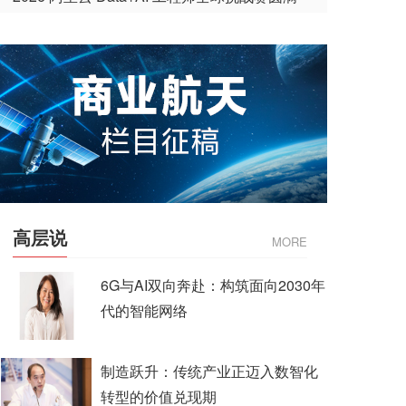
收官
高层说
MORE
6G与AI双向奔赴：构筑面向2030年
代的智能网络
制造跃升：传统产业正迈入数智化
转型的价值兑现期