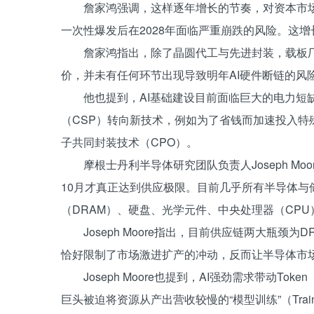
詹家鸿强调，这样逐年增长的节奏，对资本市
一次性爆发后在2028年面临严重崩跌的风险。这增
詹家鸿指出，除了晶圆代工与先进封装，载板
价，并未有任何环节出现导致明年AI硬件断链的风险
他也提到，AI基础建设目前面临巨大的电力短
（CSP）转向新技术，例如为了省钱而加速投入特殊
子共同封装技术（CPO）。
摩根士丹利半导体研究团队负责人Joseph Mo
10月才真正达到供应极限。目前几乎所有半导体与
（DRAM）、硬盘、光学元件、中央处理器（CPU）
Joseph Moore指出，目前供应链两大瓶颈
恰好限制了市场激进扩产的冲动，反而让半导体市
Joseph Moore也提到，AI强劲需求带动
巨头被迫将资源从产出营收较慢的“模型训练”（Tra