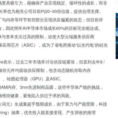
场更具吸引力，能确保产业呈现稳定、循环性的成长，而非
长率也为相关公司目前约20~30倍估值，提供合理支撑。
厂与内存等环节有些部分呈现供应偏紧的状态；但目前评
，因此明年AI半导体市场成长60%的目标完全能达成。
缺与资本支出过高的限制，迫使大型云端服务供应商
应用芯片（ASIC），或为了省电而推动“以光代电”的硅光
ore表示，过去三年市场常讨论供应链紧张，但直到去年9 /
储存元件均面临供应限制，包含动态随机存取內存
、绘图处理器（GPU）及ASIC。
为DRAM内存、3nm先进制程晶圆，这些半导体产能的挑战，
场维持健康，避免陷入供过于求的局面。
Token（词元）生成量超乎预期成长，由于算力与产能受限，科技
ining）抽离，优先投入能直接变现、产生营收的推理