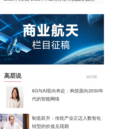
收官
高层说
MORE
6G与AI双向奔赴：构筑面向2030年
代的智能网络
制造跃升：传统产业正迈入数智化
转型的价值兑现期