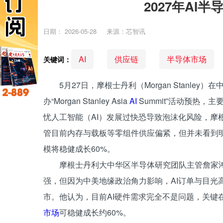
2027年AI
日期：
2026-05-28
来源：芯智讯
AI
供应链
半导体市场
关键词：
5月27日，摩根士丹利（Morgan Stanle
办“Morgan Stanley Asia
AI
Summit”活动预热，
忧人工智能（AI）发展过快恐导致泡沫化风险，摩
管目前内存与载板等零组件供应偏紧，但并未看到明年
模将稳健成长60%。
摩根士丹利大中华区半导体研究团队主管詹家
强，但因为中美地缘政治角力影响，AI订单与目光
市。他认为，目前AI硬件需求完全不是问题，关键在
市场
可稳健成长约60%。