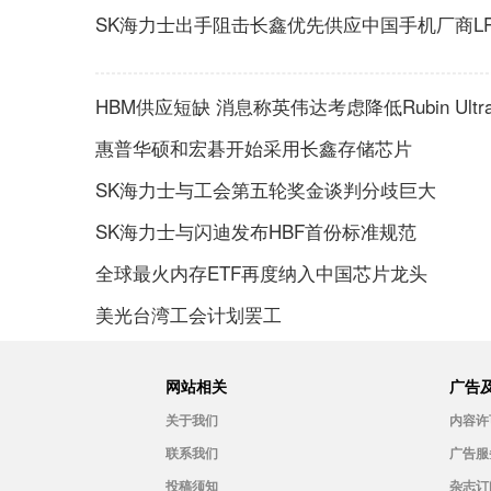
SK海力士出手阻击长鑫优先供应中国手机厂商LP
HBM供应短缺 消息称英伟达考虑降低Rubin Ultr
惠普华硕和宏碁开始采用长鑫存储芯片
SK海力士与工会第五轮奖金谈判分歧巨大
SK海力士与闪迪发布HBF首份标准规范
全球最火内存ETF再度纳入中国芯片龙头
美光台湾工会计划罢工
网站相关
广告
关于我们
内容许
联系我们
广告服
投稿须知
杂志订