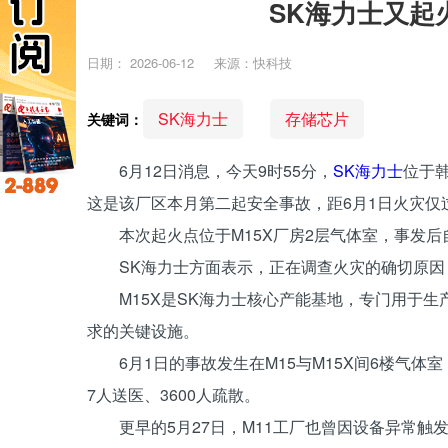
SK海力士又起
日期：
2026-06-12
来源：快科技
SK海力士
存储芯片
关键词：
6月12日消息，今天9时55分，
SK海力士
位于
这是该厂区本月第二起安全事故，距6月1日火灾仅过
本次起火点位于M15X厂房2层气体室，事发
SK海力士方面表示，正在调查火灾的确切原
M15X是SK海力士核心产能基地，专门用于生
求的关键设施。
6月1日的事故发生在M15与M15X间6楼气
7人送医、3600人疏散。
更早的5月27日，M11工厂也曾因设备异常触