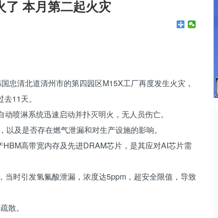
火了 本月第二起火灾
韩国忠清北道清州市的第四园区M15X工厂再度发生火灾，
去11天。
后自动喷淋系统迅速启动并扑灭明火，无人员伤亡。
因，以及是否存在燃气泄漏和对生产设施的影响。
产HBM高带宽内存及先进DRAM芯片，是其应对AI芯片需
体室，当时引发氢氟酸泄漏，浓度达5ppm，超安全限值，导致
发疏散。