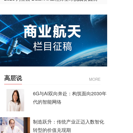
收官
高层说
MORE
6G与AI双向奔赴：构筑面向2030年
代的智能网络
制造跃升：传统产业正迈入数智化
转型的价值兑现期