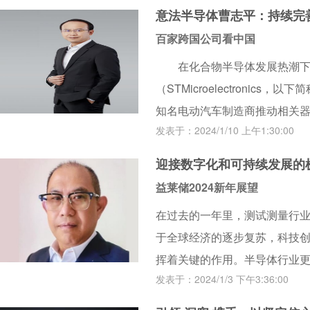
意法半导体曹志平：持续完
百家跨国公司看中国
在化合物半导体发展热潮下
（STMicroelectronic
知名电动汽车制造商推动相关器
发表于：2024/1/10 上午1:30:00
件市场占据着优势份额。据ST
50%。
迎接数字化和可持续发展的
益莱储2024新年展望
在过去的一年里，测试测量行
于全球经济的逐步复苏，科技
挥着关键的作用。半导体行业
发表于：2024/1/3 下午3:36:00
化、互联网、人工智能等新一