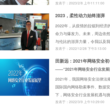
发表于：2023/2/8 上午11:11:00
先级产生怎样的影响？传统企
之地，又该从何入手？
2023，柔性动力始终澎湃
2022年，从疫情的拉锯到经
命力与爆发力。未来，周边依
与伦比的澎湃力量，令我以及我周
发表于：2022/12/28 下午3:13:00
地的决心比以往任何时候都更
一年，我感慨良多，想借此机
田新远：2021年网络安全
——“2021年网络安全行业发
2021年，我国网络安全法律
国际国内网络勒索事件、数据
下，网络安全行业发展机遇与
发表于：2022/3/9 上午10:29:00
重中之重。因此，本刊特组织“2