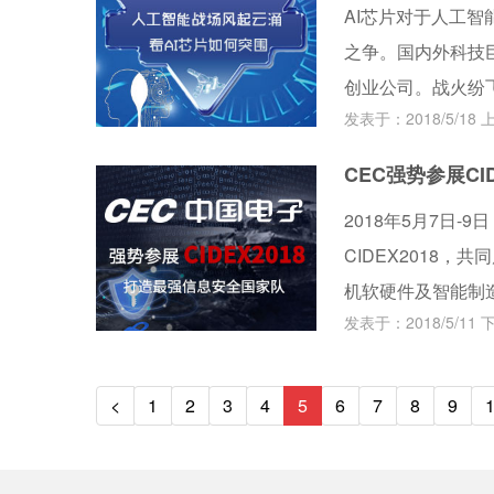
AI芯片对于人工智
之争。国内外科技
创业公司。战火纷
发表于：2018/5/18 上
CEC强势参展CI
2018年5月7日
CIDEX2018
机软硬件及智能制
发表于：2018/5/11 下
尖、高、卓的风采
电子和防务电子产
<
1
2
3
4
5
6
7
8
9