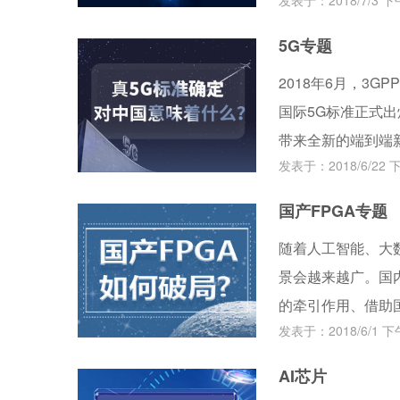
发表于：2018/7/3 下午
家工程实验室第三
吕跃广、王小云、
5G专题
域产、学、研、用
2018年6月，3G
年多时间取得的累
国际5G标准正式出
带来全新的端到端
发表于：2018/6/22 下
中，中国成为了重
国产FPGA专题
随着人工智能、大
景会越来越广。国内
的牵引作用、借助
发表于：2018/6/1 下午
场，推动产业的快
我们定要重塑FPG
AI芯片