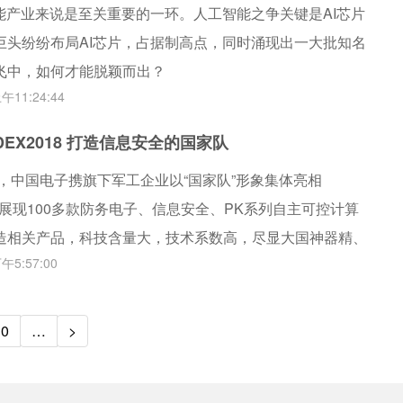
能产业来说是至关重要的一环。人工智能之争关键是AI芯片
巨头纷纷布局AI芯片，占据制高点，同时涌现出一大批知名
飞中，如何才能脱颖而出？
午11:24:44
DEX2018 打造信息安全的国家队
-9日，中国电子携旗下军工企业以“国家队”形象集体亮相
，共同展现100多款防务电子、信息安全、PK系列自主可控计算
造相关产品，科技含量大，技术系数高，尽显大国神器精、
午5:57:00
。展会现场，其展示的多款国产雷达、通讯系统等多种军用
品受到了现场专业观众的称赞。
10
…
>