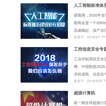
极低功耗的处理器
人工智能标准体
RISC-V架构能
据预测，2020年
的开放处理器架构
能将会是一个20
迅速崛起，该产业
发表于：2018/9/7 下午
工控信息安全专
工业控制系统安全
网、中国制造202
术的成熟，信息化
发表于：2018/8/20 下
的同时，也带来了
超级计算机
新一期全球超级计算