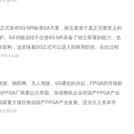
5:56:00
次理事会在北京召开，戚发轫、沈昌祥、包为民、方滨兴、
杨孟飞、周志成等多位院士莅临会议，来自工控信息安全领
各方面专家共200余人共聚一堂，共同见证了实验室成立三
PP正式发布5G NR标准SA方案，标志着首个真正完整意义的
累硕果。
炉。SA功能冻结不仅使5G NR具备了独立部署的能力，也
新架构，这意味着5G正式可以进入到商用阶段。在此过程
午5:14:02
要贡献者。
数据、物联网、无人驾驶、5G通信的兴起，FPGA的市场前
FPGA厂商要以点带面、加强整机企业对国产FPGA产业
国家重大项目推动国产FPGA产业发展、适当引入资本市
3:35:00
速发展。多管齐下，国产FPGA的春天终将到来。到那时，
A产业新格局。