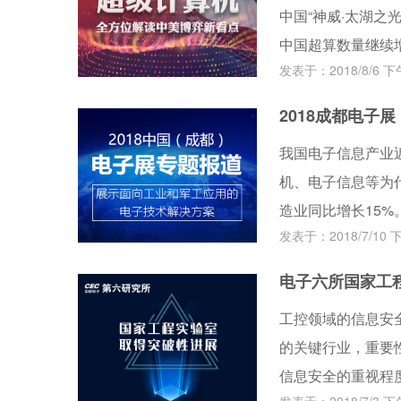
中国“神威·太湖之
中国超算数量继续增
发表于：2018/8/6 下午
降低到124台。从
23．8％。
2018成都电子展
我国电子信息产业
机、电子信息等为
造业同比增长15%
发表于：2018/7/10 下
12日在成都世纪
方向。
电子六所国家工
工控领域的信息安
的关键行业，重要
信息安全的重视程度