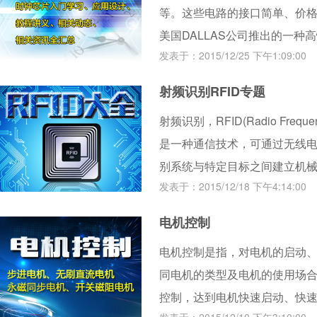
等。这些电路的接口简单、价格
美国DALLAS公司推出的一种
发表于：2015/12/25 下午1:09:00
可以对年、月、日、周日、时
压为2.5V～5.5V。采用三
射频识别RFID专题
次传送多个字节的时钟信号或R
射频识别，RFID(Radio Freque
是一种通信技术，可通过无线
别系统与特定目标之间建立机械
发表于：2015/12/18 下午4:14:00
100GHz，适用于短距离识别
前RFID技术应用很广，如:图
电机控制
电机控制是指，对电机的启动
同电机的类型及电机的使用场
控制，达到电机快速启动、快