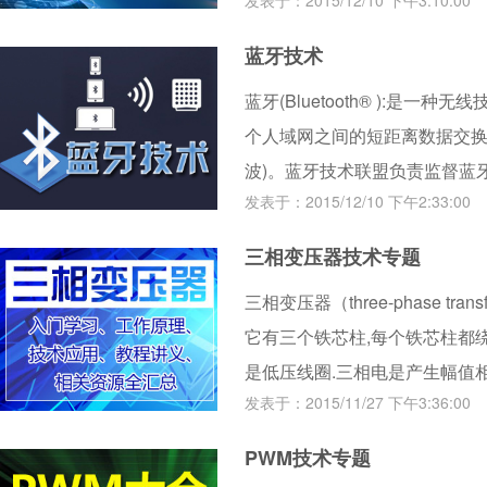
发表于：2015/12/10 下午3:10:00
的。
蓝牙技术
蓝牙(Bluetooth® ):是
个人域网之间的短距离数据交换(使用
波)。蓝牙技术联盟负责监督蓝
发表于：2015/12/10 下午2:33:00
益。制造商的设备必须符合蓝牙
市场。蓝牙技术拥有一套专利
三相变压器技术专题
三相变压器（three-phase t
它有三个铁芯柱,每个铁芯柱都绕
是低压线圈.三相电是产生幅值相
发表于：2015/11/27 下午3:36:00
称为三相发电机；以三相发电
电路，称为三相电路。U、V、
PWM技术专题
压为380V。相与中心线之间称