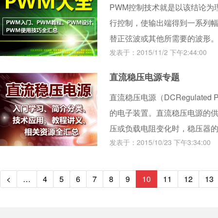
PWM控制技术就是以该结论为
行控制，使输出端得到一系列
替正弦波或其他所需要的波形
发表于：2015/11/2 下午2:44:00
改变逆变电路输出电压的大小
直流稳压电源专题
直流稳压电源（DCRegulated
的电子装置。直流稳压电源的
压或负载电阻变化时，稳压器的
发表于：2015/10/23 下午3:34:00
随着电子设备向高精度、高稳
电源提出了高的要求。
<
…
4
5
6
7
8
9
10
11
12
13